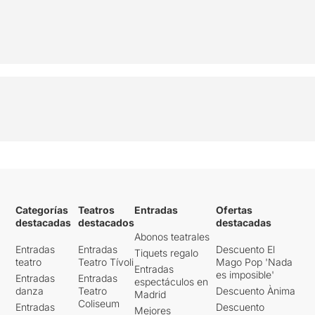
Categorías
Teatros
Entradas
Ofertas
destacadas
destacados
destacadas
Abonos teatrales
Entradas
Entradas
Descuento El
Tiquets regalo
teatro
Teatro Tívoli
Mago Pop 'Nada
Entradas
es imposible'
Entradas
Entradas
espectáculos en
danza
Teatro
Descuento Ànima
Madrid
Coliseum
Entradas
Descuento
Mejores