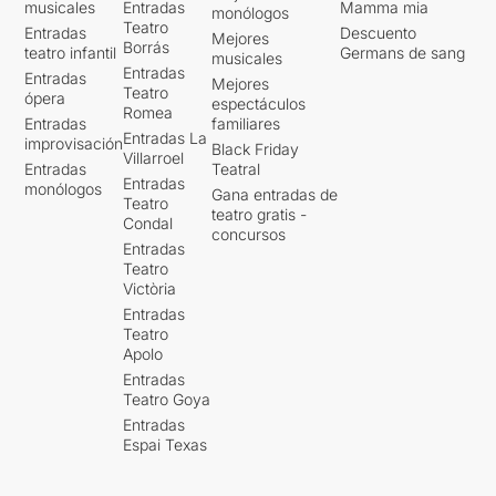
musicales
Entradas
Mamma mia
monólogos
Teatro
Entradas
Descuento
Mejores
Borrás
teatro infantil
Germans de sang
musicales
Entradas
Entradas
Mejores
Teatro
ópera
espectáculos
Romea
Entradas
familiares
Entradas La
improvisación
Black Friday
Villarroel
Entradas
Teatral
Entradas
monólogos
Gana entradas de
Teatro
teatro gratis -
Condal
concursos
Entradas
Teatro
Victòria
Entradas
Teatro
Apolo
Entradas
Teatro Goya
Entradas
Espai Texas