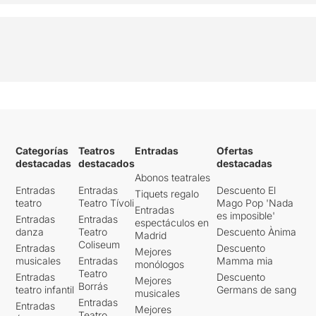
Categorías
Teatros
Entradas
Ofertas
destacadas
destacados
destacadas
Abonos teatrales
Entradas
Entradas
Descuento El
Tiquets regalo
teatro
Teatro Tívoli
Mago Pop 'Nada
Entradas
es imposible'
Entradas
Entradas
espectáculos en
danza
Teatro
Descuento Ànima
Madrid
Coliseum
Entradas
Descuento
Mejores
musicales
Entradas
Mamma mia
monólogos
Teatro
Entradas
Descuento
Mejores
Borrás
teatro infantil
Germans de sang
musicales
Entradas
Entradas
Mejores
Teatro