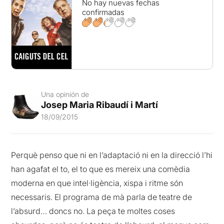
No hay nuevas fechas
confirmadas
Una opinión de
Josep Maria Ribaudí i Martí
18/09/2015
Perquè penso que ni en l’adaptació ni en la direcció l’hi
han agafat el to, el to que es mereix una comèdia
moderna en que intel·ligència, xispa i ritme són
necessaris. El programa de mà parla de teatre de
l’absurd… doncs no. La peça te moltes coses