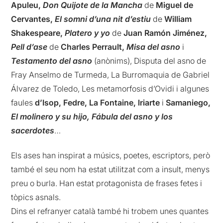
Apuleu,
Don Quijote de
la
Mancha
de
Miguel
de
Cervantes,
El somni d’una
nit
d’estiu
de
William
Shakespeare,
Platero y yo
de
Juan Ramón Jiménez,
Pell d’ase
de
Charles Perrault,
Misa del asno
i
Testamento del asno
(anònims), Disputa del asno de
Fray Anselmo de Turmeda, La Burromaquia de Gabriel
Álvarez de Toledo, Les metamorfosis d’Ovidi i algunes
faules
d’Isop, Fedre, La Fontaine, lriarte
i
Samaniego,
El molinero y su hijo, Fábula del asno y los
sacerdotes
…
Els ases han inspirat a músics, poetes, escriptors, però
també el seu nom ha estat utilitzat com a insult, menys
preu o burla. Han estat protagonista de frases fetes i
tòpics asnals.
Dins el refranyer català també hi trobem unes quantes