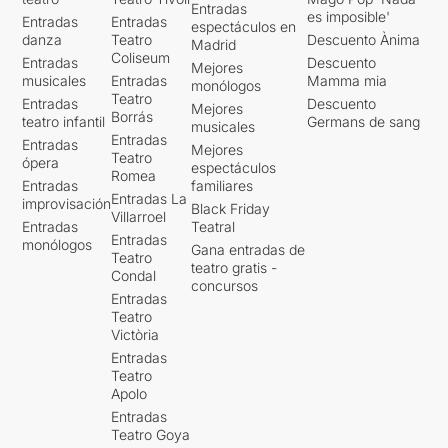
Entradas
es imposible'
Entradas
Entradas
espectáculos en
danza
Teatro
Descuento Ànima
Madrid
Coliseum
Entradas
Descuento
Mejores
musicales
Entradas
Mamma mia
monólogos
Teatro
Entradas
Descuento
Mejores
Borrás
teatro infantil
Germans de sang
musicales
Entradas
Entradas
Mejores
Teatro
ópera
espectáculos
Romea
Entradas
familiares
Entradas La
improvisación
Black Friday
Villarroel
Entradas
Teatral
Entradas
monólogos
Gana entradas de
Teatro
teatro gratis -
Condal
concursos
Entradas
Teatro
Victòria
Entradas
Teatro
Apolo
Entradas
Teatro Goya