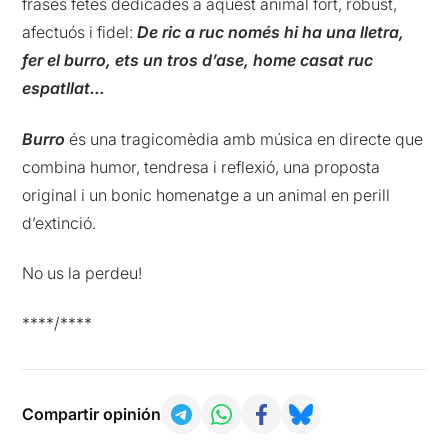
frases fetes dedicades a aquest animal fort, robust,
afectuós i fidel:
De ric a ruc només hi ha una lletra,
fer el burro, ets un tros d’ase, home casat ruc
espatllat…
Burro
és una tragicomèdia amb música en directe que
combina humor, tendresa i reflexió, una proposta
original i un bonic homenatge a un animal en perill
d’extinció.
No us la perdeu!
****/****
Compartir opinión