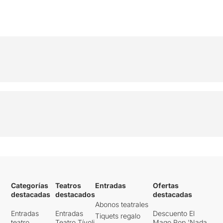
Categorías
Teatros
Entradas
Ofertas
destacadas
destacados
destacadas
Abonos teatrales
Entradas
Entradas
Descuento El
Tiquets regalo
teatro
Teatro Tívoli
Mago Pop 'Nada