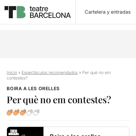
Cartelera y entradas
Inicio
»
Espectáculos recomendados
»
Per què no em
contestes?
BOIRA A LES ORELLES
Per què no em contestes?