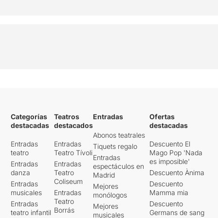
Categorías
Teatros
Entradas
Ofertas
destacadas
destacados
destacadas
Abonos teatrales
Entradas
Entradas
Descuento El
Tiquets regalo
teatro
Teatro Tívoli
Mago Pop 'Nada
Entradas
es imposible'
Entradas
Entradas
espectáculos en
danza
Teatro
Descuento Ànima
Madrid
Coliseum
Entradas
Descuento
Mejores
musicales
Entradas
Mamma mia
monólogos
Teatro
Entradas
Descuento
Mejores
Borrás
teatro infantil
Germans de sang
musicales