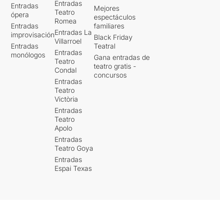
Entradas
Entradas
Mejores
Teatro
ópera
espectáculos
Romea
Entradas
familiares
Entradas La
improvisación
Black Friday
Villarroel
Entradas
Teatral
Entradas
monólogos
Gana entradas de
Teatro
teatro gratis -
Condal
concursos
Entradas
Teatro
Victòria
Entradas
Teatro
Apolo
Entradas
Teatro Goya
Entradas
Espai Texas