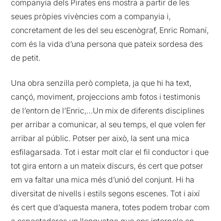
companyia dels Pirates ens mostra a partir de les
seues pròpies vivències com a companyia i,
concretament de les del seu escenògraf, Enric Romaní,
com és la vida d’una persona que pateix sordesa des
de petit.
Una obra senzilla però completa, ja que hi ha text,
cançó, moviment, projeccions amb fotos i testimonis
de l’entorn de l’Enric,…Un mix de diferents disciplines
per arribar a comunicar, al seu temps, el que volen fer
arribar al públic. Potser per això, la sent una mica
esfilagarsada. Tot i estar molt clar el fil conductor i que
tot gira entorn a un mateix discurs, és cert que potser
em va faltar una mica més d’unió del conjunt. Hi ha
diversitat de nivells i estils segons escenes. Tot i així
és cert que d’aquesta manera, totes podem trobar com
a espectadores un llenguatge que ens interpele en