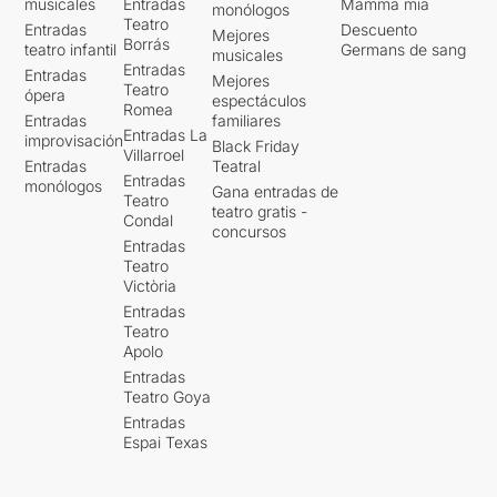
musicales
Entradas
Mamma mia
monólogos
Teatro
Entradas
Descuento
Mejores
Borrás
teatro infantil
Germans de sang
musicales
Entradas
Entradas
Mejores
Teatro
ópera
espectáculos
Romea
Entradas
familiares
Entradas La
improvisación
Black Friday
Villarroel
Entradas
Teatral
Entradas
monólogos
Gana entradas de
Teatro
teatro gratis -
Condal
concursos
Entradas
Teatro
Victòria
Entradas
Teatro
Apolo
Entradas
Teatro Goya
Entradas
Espai Texas