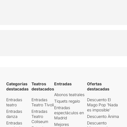
Categorías
Teatros
Entradas
Ofertas
destacadas
destacados
destacadas
Abonos teatrales
Entradas
Entradas
Descuento El
Tiquets regalo
teatro
Teatro Tívoli
Mago Pop 'Nada
Entradas
es imposible'
Entradas
Entradas
espectáculos en
danza
Teatro
Descuento Ànima
Madrid
Coliseum
Entradas
Descuento
Mejores