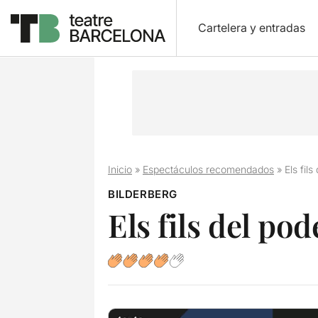
Cartelera y entradas
Inicio
»
Espectáculos recomendados
»
Els fils
BILDERBERG
Els fils del pod