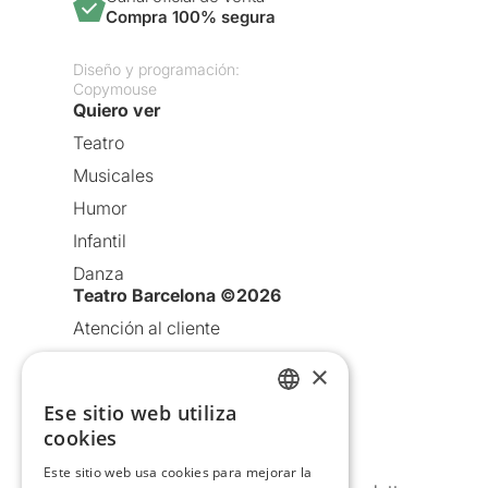
Compra 100% segura
Diseño y programación:
Copymouse
Quiero ver
Teatro
Musicales
Humor
Infantil
Danza
Teatro Barcelona ©2026
Atención al cliente
Aviso legal
×
Política de privacidad
Ese sitio web utiliza
CATALAN
Política de Cookies
cookies
Condiciones de uso
SPANISH
Este sitio web usa cookies para mejorar la