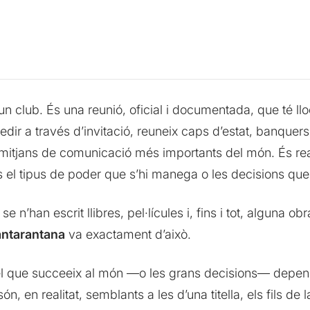
s un club. És una reunió, oficial i documentada, que té l
edir a través d’invitació, reuneix caps d’estat, banquer
 mitjans de comunicació més importants del món. És real
 el tipus de poder que s’hi manega o les decisions que 
n’han escrit llibres, pel·lícules i, fins i tot, alguna o
antarantana
va exactament d’això.
ot el que succeeix al món —o les grans decisions— depen
ón, en realitat, semblants a les d’una titella, els fils de