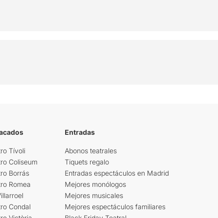
tacados
Entradas
ro Tívoli
Abonos teatrales
tro Coliseum
Tiquets regalo
ro Borrás
Entradas espectáculos en Madrid
tro Romea
Mejores monólogos
llarroel
Mejores musicales
tro Condal
Mejores espectáculos familiares
ro Victòria
Black Friday Teatral