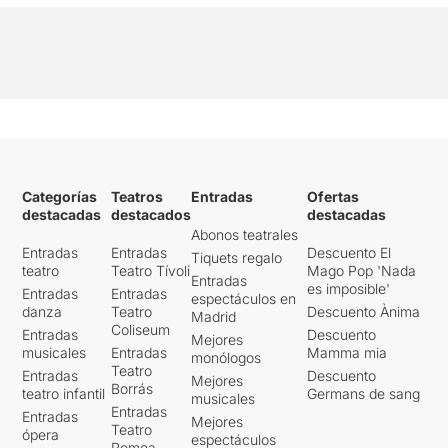
Categorías
Teatros
Entradas
Ofertas
destacadas
destacados
destacadas
Abonos teatrales
Entradas
Entradas
Descuento El
Tiquets regalo
teatro
Teatro Tívoli
Mago Pop 'Nada
Entradas
es imposible'
Entradas
Entradas
espectáculos en
danza
Teatro
Descuento Ànima
Madrid
Coliseum
Entradas
Descuento
Mejores
musicales
Entradas
Mamma mia
monólogos
Teatro
Entradas
Descuento
Mejores
Borrás
teatro infantil
Germans de sang
musicales
Entradas
Entradas
Mejores
Teatro
ópera
espectáculos
Romea