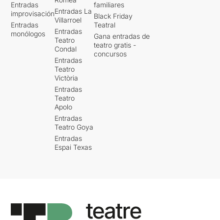
Entradas
familiares
Entradas La
improvisación
Black Friday
Villarroel
Entradas
Teatral
Entradas
monólogos
Gana entradas de
Teatro
teatro gratis -
Condal
concursos
Entradas
Teatro
Victòria
Entradas
Teatro
Apolo
Entradas
Teatro Goya
Entradas
Espai Texas