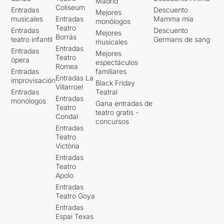
Madrid
Coliseum
Entradas
Descuento
Mejores
musicales
Entradas
Mamma mia
monólogos
Teatro
Entradas
Descuento
Mejores
Borrás
teatro infantil
Germans de sang
musicales
Entradas
Entradas
Mejores
Teatro
ópera
espectáculos
Romea
Entradas
familiares
Entradas La
improvisación
Black Friday
Villarroel
Entradas
Teatral
Entradas
monólogos
Gana entradas de
Teatro
teatro gratis -
Condal
concursos
Entradas
Teatro
Victòria
Entradas
Teatro
Apolo
Entradas
Teatro Goya
Entradas
Espai Texas