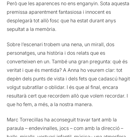
Però que les aparences no ens enganyin. Sota aquesta
premissa aparentment fantasiosa i innocent es
desplegarà tot allò fosc que ha estat durant anys
sepultat a la memòria.
Sobre l’escenari trobem una nena, un mirall, dos
personatges, una història i dos relats que es
converteixen en un. També una gran pregunta: què és
veritat i que és mentida? A Anna ho veurem clar: tot
depèn dels punts de vista i dels fets que cadascú hagit
volgut subratllar o oblidar. I és que al final, encara
resultarà cert que recordem allò que volem recordar. I
que ho fem, a més, a la nostra manera.
Marc Torrecillas ha aconseguit travar tant amb la
paraula – endevinalles, jocs – com amb la direcció –
balls, miralls, vestuari infantil, música– una atmosfera