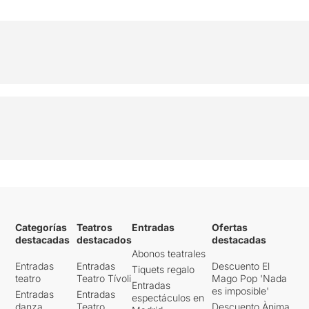
Categorías
Teatros
Entradas
Ofertas
destacadas
destacados
destacadas
Abonos teatrales
Entradas
Entradas
Descuento El
Tiquets regalo
teatro
Teatro Tívoli
Mago Pop 'Nada
Entradas
es imposible'
Entradas
Entradas
espectáculos en
danza
Teatro
Descuento Ànima