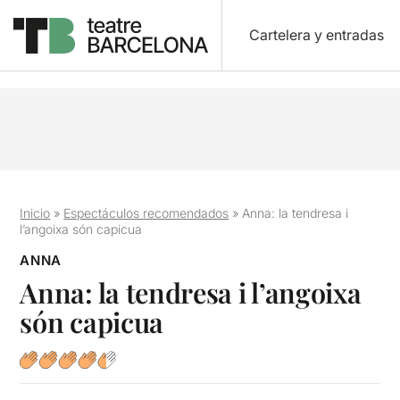
Cartelera y entradas
Inicio
»
Espectáculos recomendados
»
Anna: la tendresa i
l’angoixa són capicua
ANNA
Anna: la tendresa i l’angoixa
són capicua