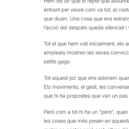
Hem de dir que el repte que assumei
entrant per veure com va tot, al cos
que diuen. Una cosa que ens estranya
l’acció del despatx queda silenciat i
Tot el que hem vist inicialment, els 
empleats mostren les seves convicc
petits gags.
Tot aquest joc que ens adonem quan l
Els moviments, el gest, les converse
que hi ha propostes que van un pas 
Però com a tot hi ha un “però”, quan
les coses que més pesen en aquesta o