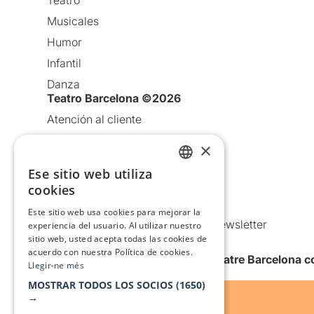
Teatro
Musicales
Humor
Infantil
Danza
Teatro Barcelona ©2026
Atención al cliente
Aviso legal
×
Política de privacidad
Ese sitio web utiliza
CATALAN
Política de Cookies
cookies
SPANISH
Condiciones de uso
Este sitio web usa cookies para mejorar la
Comunicaciones comerciales y Newsletter
experiencia del usuario. Al utilizar nuestro
sitio web, usted acepta todas las cookies de
Anuncia’t
acuerdo con nuestra Política de cookies.
Quiero recibir la newsletter de Teatre Barcelona
Llegir-ne més
MOSTRAR TODOS LOS SOCIOS
(1650)
→