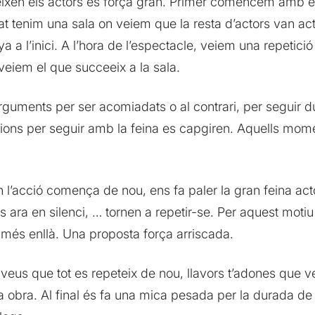
xen els actors és força gran. Primer comencem amb el 
tat tenim una sala on veiem que la resta d’actors van ac
 a l’inici. A l’hora de l’espectacle, veiem una repetici
 veiem el que succeeix a la sala.
arguments per ser acomiadats o al contrari, per seguir d
ions per seguir amb la feina es capgiren. Aquells mom
’acció comença de nou, ens fa paler la gran feina actor
s ara en silenci, … tornen a repetir-se. Per aquest moti
més enllà. Una proposta força arriscada.
 veus que tot es repeteix de nou, llavors t’adones que v
bra. Al final és fa una mica pesada per la durada de la