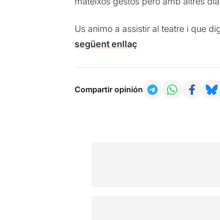
mateixos gestos però amb altres dià
Us animo a assistir al teatre i que d
següent enllaç
Compartir opinión