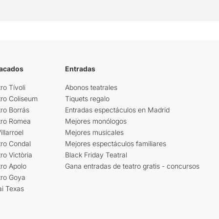
tacados
Entradas
ro Tívoli
Abonos teatrales
tro Coliseum
Tiquets regalo
ro Borrás
Entradas espectáculos en Madrid
tro Romea
Mejores monólogos
llarroel
Mejores musicales
tro Condal
Mejores espectáculos familiares
ro Victòria
Black Friday Teatral
ro Apolo
Gana entradas de teatro gratis - concursos
tro Goya
ai Texas