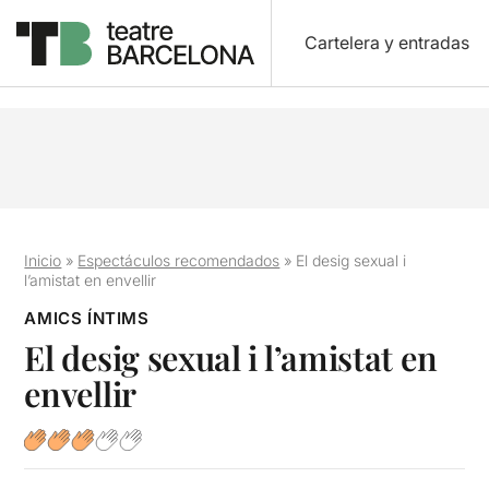
Cartelera y entradas
Inicio
»
Espectáculos recomendados
»
El desig sexual i
l’amistat en envellir
AMICS ÍNTIMS
El desig sexual i l’amistat en
envellir