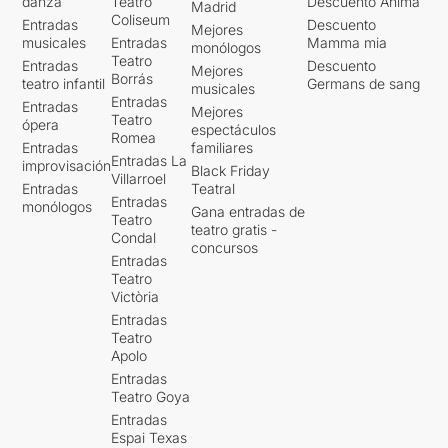
danza
Teatro
Descuento Ànima
Madrid
Coliseum
Entradas
Descuento
Mejores
musicales
Entradas
Mamma mia
monólogos
Teatro
Entradas
Descuento
Mejores
Borrás
teatro infantil
Germans de sang
musicales
Entradas
Entradas
Mejores
Teatro
ópera
espectáculos
Romea
Entradas
familiares
Entradas La
improvisación
Black Friday
Villarroel
Entradas
Teatral
Entradas
monólogos
Gana entradas de
Teatro
teatro gratis -
Condal
concursos
Entradas
Teatro
Victòria
Entradas
Teatro
Apolo
Entradas
Teatro Goya
Entradas
Espai Texas