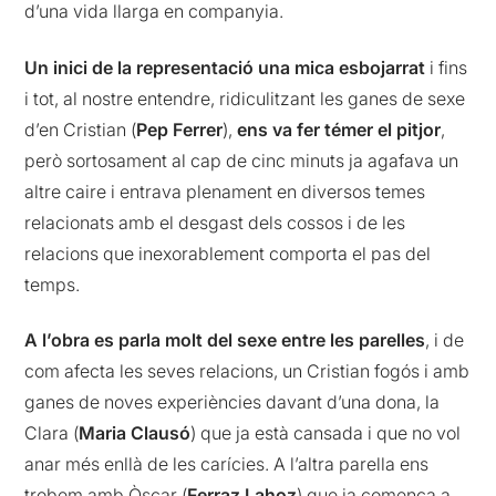
d’una vida llarga en companyia.
Un inici de la representació una mica esbojarrat
i fins
i tot, al nostre entendre, ridiculitzant les ganes de sexe
d’en Cristian (
Pep Ferrer
),
ens va fer témer el pitjor
,
però sortosament al cap de cinc minuts ja agafava un
altre caire i entrava plenament en diversos temes
relacionats amb el desgast dels cossos i de les
relacions que inexorablement comporta el pas del
temps.
A l’obra es parla molt del sexe entre les parelles
, i de
com afecta les seves relacions, un Cristian fogós i amb
ganes de noves experiències davant d’una dona, la
Clara (
Maria Clausó
) que ja està cansada i que no vol
anar més enllà de les carícies. A l’altra parella ens
trobem amb Òscar (
Ferraz Lahoz
) que ja comença a