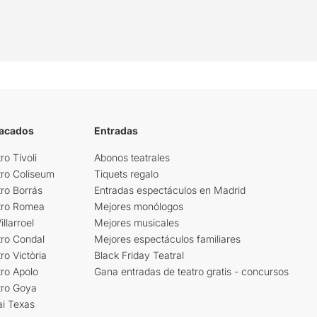
tacados
Entradas
ro Tívoli
Abonos teatrales
tro Coliseum
Tiquets regalo
ro Borrás
Entradas espectáculos en Madrid
tro Romea
Mejores monólogos
llarroel
Mejores musicales
tro Condal
Mejores espectáculos familiares
ro Victòria
Black Friday Teatral
ro Apolo
Gana entradas de teatro gratis - concursos
tro Goya
ai Texas