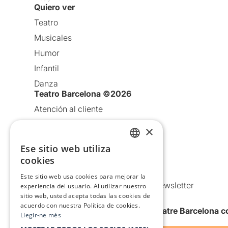
Quiero ver
Teatro
Musicales
Humor
Infantil
Danza
Teatro Barcelona ©2026
Atención al cliente
Aviso legal
×
Política de privacidad
Ese sitio web utiliza
CATALAN
Política de Cookies
cookies
Condiciones de uso
SPANISH
Este sitio web usa cookies para mejorar la
Comunicaciones comerciales y Newsletter
experiencia del usuario. Al utilizar nuestro
sitio web, usted acepta todas las cookies de
Anuncia’t
acuerdo con nuestra Política de cookies.
Quiero recibir la newsletter de Teatre Barcelona
Llegir-ne més