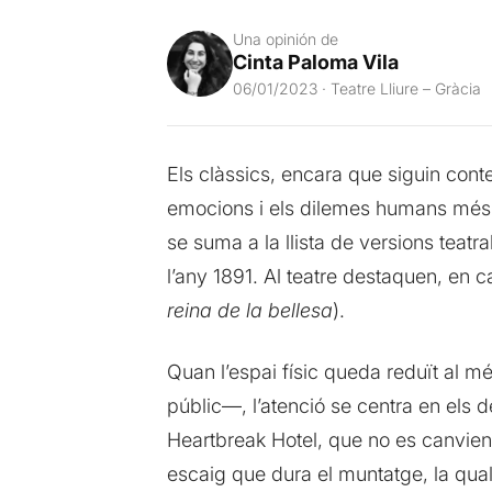
Una opinión de
Cinta Paloma Vila
06/01/2023 · Teatre Lliure – Gràcia
Els clàssics, encara que siguin cont
emocions i els dilemes humans més e
se suma a la llista de versions teatral
l’any 1891. Al teatre destaquen, en c
reina de la bellesa
).
Quan l’espai físic queda reduït al m
públic—, l’atenció se centra en els 
Heartbreak Hotel, que no es canvien
escaig que dura el muntatge, la qual