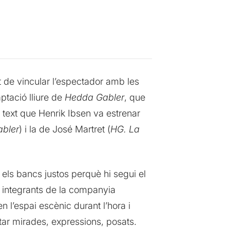
t de vincular l’espectador amb les
ptació lliure de
Hedda Gabler
, que
el text que Henrik Ibsen va estrenar
bler
) i la de José Martret (
HG. La
 els bancs justos perquè hi segui el
s integrants de la companyia
l’espai escènic durant l’hora i
tar mirades, expressions, posats.