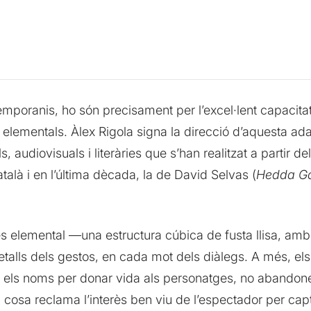
emporanis, ho són precisament per l’excel·lent capacita
lementals. Àlex Rigola signa la direcció d’aquesta ada
s, audiovisuals i literàries que s’han realitzat a partir d
atalà i en l’última dècada, la de David Selvas (
Hedda Ga
és elemental —una estructura cúbica de fusta llisa, amb
detalls dels gestos, en cada mot dels diàlegs. A més, el
 els noms per donar vida als personatges, no abandonen 
 cosa reclama l’interès ben viu de l’espectador per cap