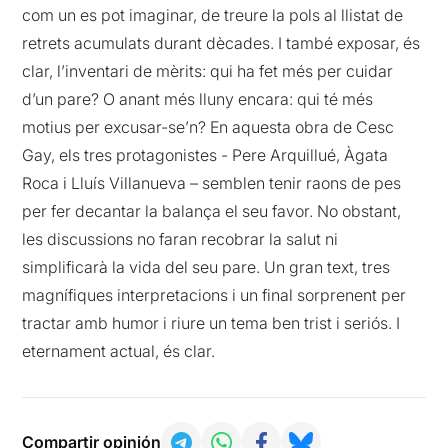
com un es pot imaginar, de treure la pols al llistat de
retrets acumulats durant dècades. I també exposar, és
clar, l’inventari de mèrits: qui ha fet més per cuidar
d’un pare? O anant més lluny encara: qui té més
motius per excusar-se’n? En aquesta obra de Cesc
Gay, els tres protagonistes ­­- Pere Arquillué, Àgata
Roca i Lluís Villanueva – semblen tenir raons de pes
per fer decantar la balança el seu favor. No obstant,
les discussions no faran recobrar la salut ni
simplificarà la vida del seu pare. Un gran text, tres
magnífiques interpretacions i un final sorprenent per
tractar amb humor i riure un tema ben trist i seriós. I
eternament actual, és clar.
Compartir opinión