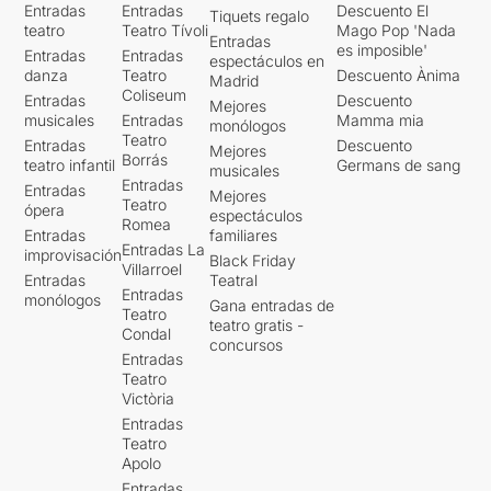
Entradas
Entradas
Descuento El
Tiquets regalo
teatro
Teatro Tívoli
Mago Pop 'Nada
Entradas
es imposible'
Entradas
Entradas
espectáculos en
danza
Teatro
Descuento Ànima
Madrid
Coliseum
Entradas
Descuento
Mejores
musicales
Entradas
Mamma mia
monólogos
Teatro
Entradas
Descuento
Mejores
Borrás
teatro infantil
Germans de sang
musicales
Entradas
Entradas
Mejores
Teatro
ópera
espectáculos
Romea
Entradas
familiares
Entradas La
improvisación
Black Friday
Villarroel
Entradas
Teatral
Entradas
monólogos
Gana entradas de
Teatro
teatro gratis -
Condal
concursos
Entradas
Teatro
Victòria
Entradas
Teatro
Apolo
Entradas