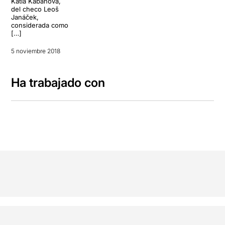
Kàtia Kabànova,
del checo Leoš
Janáček,
considerada como
[…]
5 noviembre 2018
Ha trabajado con