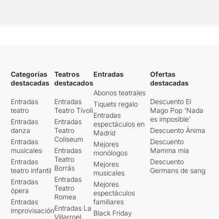
Categorías
Teatros
Entradas
Ofertas
destacadas
destacados
destacadas
Abonos teatrales
Entradas
Entradas
Descuento El
Tiquets regalo
teatro
Teatro Tívoli
Mago Pop 'Nada
Entradas
es imposible'
Entradas
Entradas
espectáculos en
danza
Teatro
Descuento Ànima
Madrid
Coliseum
Entradas
Descuento
Mejores
musicales
Entradas
Mamma mia
monólogos
Teatro
Entradas
Descuento
Mejores
Borrás
teatro infantil
Germans de sang
musicales
Entradas
Entradas
Mejores
Teatro
ópera
espectáculos
Romea
Entradas
familiares
Entradas La
improvisación
Black Friday
Villarroel