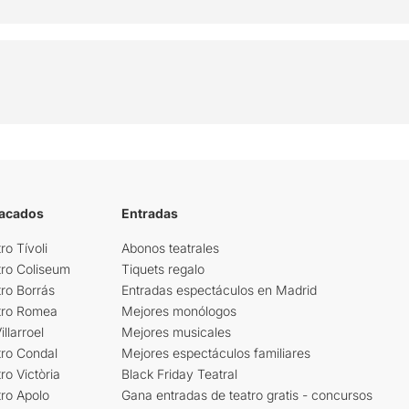
tacados
Entradas
ro Tívoli
Abonos teatrales
tro Coliseum
Tiquets regalo
ro Borrás
Entradas espectáculos en Madrid
tro Romea
Mejores monólogos
llarroel
Mejores musicales
tro Condal
Mejores espectáculos familiares
ro Victòria
Black Friday Teatral
ro Apolo
Gana entradas de teatro gratis - concursos