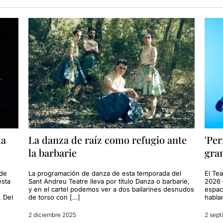
ia
La danza de raíz como refugio ante
'Per
la barbarie
gra
 de
La programación de danza de esta temporada del
El Te
esta
Sant Andreu Teatre lleva por título Danza o barbarie,
2026 
y en el cartel podemos ver a dos bailarines desnudos
espac
. Del
de torso con […]
habla
2 diciembre 2025
2 sept