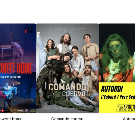
sweet home
Comando cuervo
Autoo