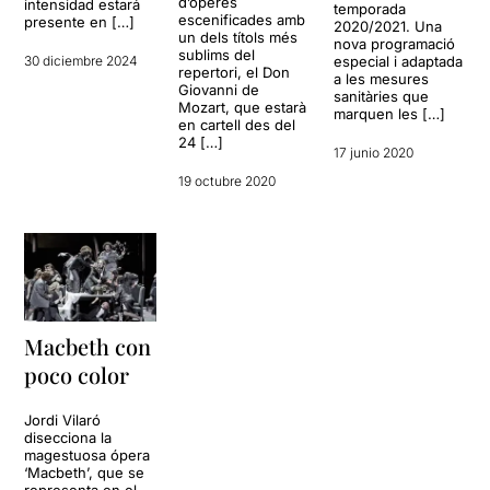
d’òperes
intensidad estará
temporada
escenificades amb
presente en […]
2020/2021. Una
un dels títols més
nova programació
sublims del
30 diciembre 2024
especial i adaptada
repertori, el Don
a les mesures
Giovanni de
sanitàries que
Mozart, que estarà
marquen les […]
en cartell des del
24 […]
17 junio 2020
19 octubre 2020
Macbeth con
poco color
Jordi Vilaró
disecciona la
magestuosa ópera
‘Macbeth’, que se
representa en el