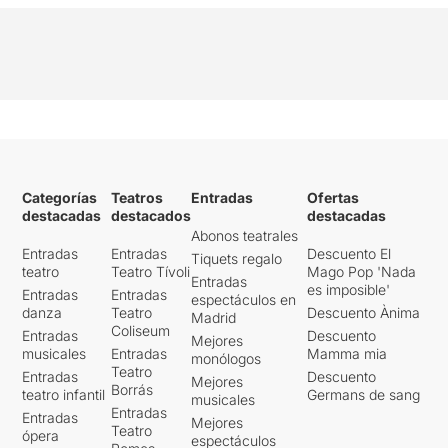
Categorías
Teatros
Entradas
Ofertas
destacadas
destacados
destacadas
Abonos teatrales
Entradas
Entradas
Descuento El
Tiquets regalo
teatro
Teatro Tívoli
Mago Pop 'Nada
Entradas
es imposible'
Entradas
Entradas
espectáculos en
danza
Teatro
Descuento Ànima
Madrid
Coliseum
Entradas
Descuento
Mejores
musicales
Entradas
Mamma mia
monólogos
Teatro
Entradas
Descuento
Mejores
Borrás
teatro infantil
Germans de sang
musicales
Entradas
Entradas
Mejores
Teatro
ópera
espectáculos