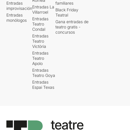
Romea
Entradas
familiares
Entradas La
improvisación
Black Friday
Villarroel
Entradas
Teatral
Entradas
monólogos
Gana entradas de
Teatro
teatro gratis -
Condal
concursos
Entradas
Teatro
Victòria
Entradas
Teatro
Apolo
Entradas
Teatro Goya
Entradas
Espai Texas