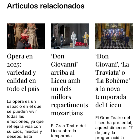
Artículos relacionados
Ópera en
‘Don
‘Don
2025:
Giovanni’
Giovani’, ‘La
variedad y
arriba al
Traviata’ o
calidad en
Liceu amb
‘La Bohème’
todo el país
un dels
a la nova
millors
temporada
La ópera es un
repartiments
del Liceu
espacio en el que
mozartians
se pueden vivir
todas las
El Gran Teatre del
emociones, ya que
Liceu ha presentat,
El Gran Teatre del
refleja la vida con
aquest dimecres 17
Liceu obre la
su caos, miedos y
de juny, la
temporada
deseos. Esta
programació la