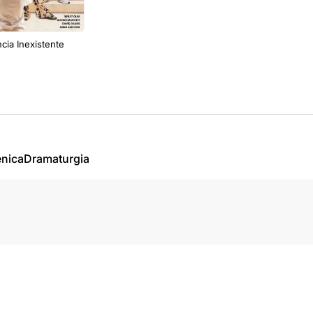
ncia Inexistente
énica
Dramaturgia