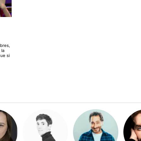
obres,
 la
ue si