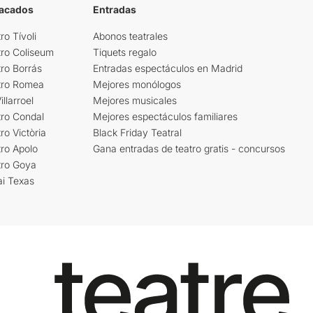
tacados
Entradas
ro Tívoli
Abonos teatrales
tro Coliseum
Tiquets regalo
ro Borrás
Entradas espectáculos en Madrid
tro Romea
Mejores monólogos
llarroel
Mejores musicales
tro Condal
Mejores espectáculos familiares
ro Victòria
Black Friday Teatral
ro Apolo
Gana entradas de teatro gratis - concursos
tro Goya
ai Texas