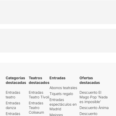
Categorías
Teatros
Entradas
Ofertas
destacadas
destacados
destacadas
Abonos teatrales
Entradas
Entradas
Descuento El
Tiquets regalo
teatro
Teatro Tívoli
Mago Pop 'Nada
Entradas
es imposible'
Entradas
Entradas
espectáculos en
danza
Teatro
Descuento Ànima
Madrid
Coliseum
Entradas
Descuento
Mejores