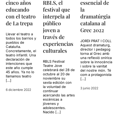
cinco años
RBLS, el
essencial de
educando
festival que
la
con el teatro
interpela al
dramatúrgia
de La trepa
público
catalana al
joven a
Grec 2022
Llevar el teatro a
través de
todos los barrios y
JORDI PRAT I COLL
experiencias
pueblos de
Aquest dramaturg,
Cataluña.
culturales
director i pedagog
Concretamente, el
torna al Grec amb
teatro infantil. Una
una reflexió onírica
declaración de
RBLS Festival
sobre la innocència
intenciones que
Teatre Jove
i sobre la vanitat
este año cumple
celebrará del 28 de
del nostre món. Té
45 años. Ya no lo
octubre al 20 de
com a protagonista
llamamos teatro
noviembre su
[…]
[…]
sexta edición con
la voluntad de
3 junio 2022
6 diciembre 2022
continuar
acercando las artes
escénicas a
jóvenes y
adolescentes.
Nacido […]