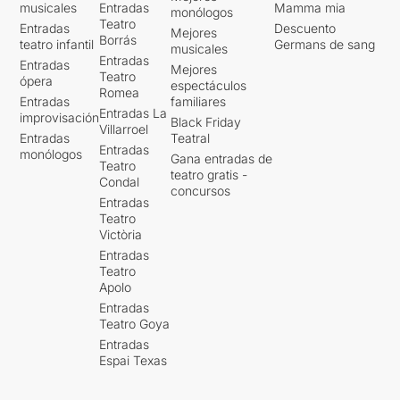
musicales
Entradas
Mamma mia
monólogos
Teatro
Entradas
Descuento
Mejores
Borrás
teatro infantil
Germans de sang
musicales
Entradas
Entradas
Mejores
Teatro
ópera
espectáculos
Romea
Entradas
familiares
Entradas La
improvisación
Black Friday
Villarroel
Entradas
Teatral
Entradas
monólogos
Gana entradas de
Teatro
teatro gratis -
Condal
concursos
Entradas
Teatro
Victòria
Entradas
Teatro
Apolo
Entradas
Teatro Goya
Entradas
Espai Texas