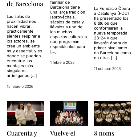
de Barcelona
familiar de
Barcelona tiene
La Fundació Òpera
una larga tradición:
a Catalunya (FOC)
Las salas de
¡aprovéchala,
ha presentado los
proximidad nos
sácalos de casa y
8 títulos que
hacen vibrar:
llévalos a uno de
conformarán la
prácticamente
los muchos
nueva temporada
sientes respirar a
espacios culturales
23-24 y que
los actores, se
que programan
llevarán ópera de
crea un ambiente
espectáculos para
primer nivel tanto
muy especial, y es
[…]
en Barcelona como
donde se pueden
en otras […]
encontrar los
1 febrero 2026
montajes más
11 octubre 2023
singulares,
arriesgados […]
15 febrero 2026
Cuarenta y
Vuelve el
8 noms