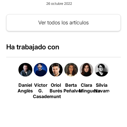
26 octubre 2022
Ver todos los artículos
Ha trabajado con
Daniel
Víctor
Oriol
Berta
Clara
Sílvia
Roc
Anglès
G.
Burés
Peñalver
Mingueza
Navarro
Bernadí
Casademunt