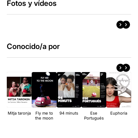
Fotos y vídeos
Conocido/a por
Mitja taronja
Fly me to
94 minuts
Ese
Euphoria
Una
the moon
Portugués
e