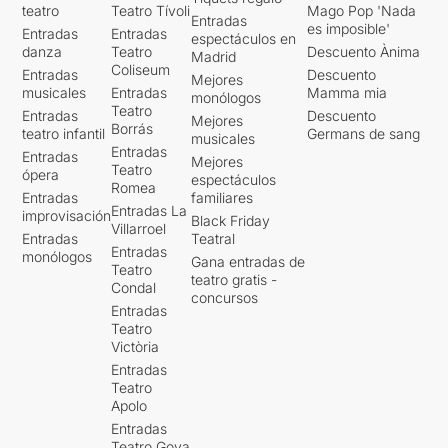
teatro
Teatro Tívoli
Mago Pop 'Nada
Entradas
es imposible'
Entradas
Entradas
espectáculos en
danza
Teatro
Descuento Ànima
Madrid
Coliseum
Entradas
Descuento
Mejores
musicales
Entradas
Mamma mia
monólogos
Teatro
Entradas
Descuento
Mejores
Borrás
teatro infantil
Germans de sang
musicales
Entradas
Entradas
Mejores
Teatro
ópera
espectáculos
Romea
Entradas
familiares
Entradas La
improvisación
Black Friday
Villarroel
Entradas
Teatral
Entradas
monólogos
Gana entradas de
Teatro
teatro gratis -
Condal
concursos
Entradas
Teatro
Victòria
Entradas
Teatro
Apolo
Entradas
Teatro Goya