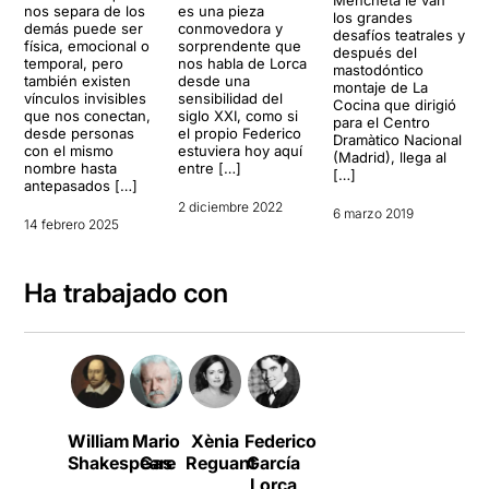
Mencheta le van
nos separa de los
es una pieza
los grandes
demás puede ser
conmovedora y
desafíos teatrales y
física, emocional o
sorprendente que
después del
temporal, pero
nos habla de Lorca
mastodóntico
también existen
desde una
montaje de La
vínculos invisibles
sensibilidad del
Cocina que dirigió
que nos conectan,
siglo XXI, como si
para el Centro
desde personas
el propio Federico
Dramàtico Nacional
con el mismo
estuviera hoy aquí
(Madrid), llega al
nombre hasta
entre […]
[…]
antepasados […]
2 diciembre 2022
6 marzo 2019
14 febrero 2025
Ha trabajado con
William
Mario
Xènia
Federico
Shakespeare
Gas
Reguant
García
Lorca