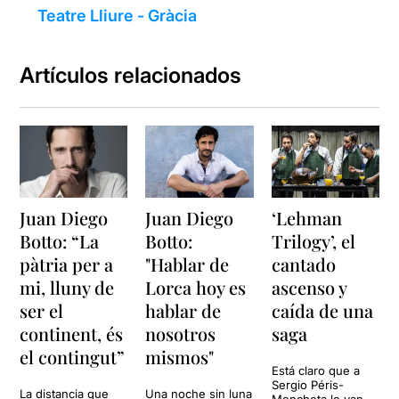
Teatre Lliure - Gràcia
Artículos relacionados
Juan Diego
Juan Diego
‘Lehman
Botto: “La
Botto:
Trilogy’, el
pàtria per a
"Hablar de
cantado
mi, lluny de
Lorca hoy es
ascenso y
ser el
hablar de
caída de una
continent, és
nosotros
saga
el contingut”
mismos"
Está claro que a
Sergio Péris-
La distancia que
Una noche sin luna