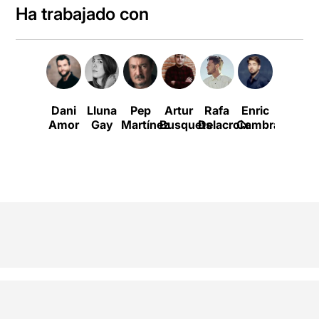
Ha trabajado con
Dani
Lluna
Pep
Artur
Rafa
Enric
El
Amor
Gay
Martínez
Busquets
Delacroix
Cambray
Terrat