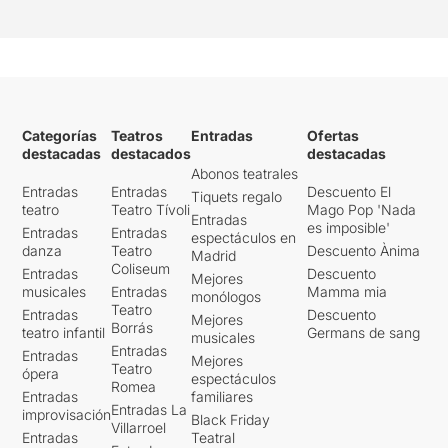
Categorías
Teatros
Entradas
Ofertas
destacadas
destacados
destacadas
Abonos teatrales
Entradas
Entradas
Descuento El
Tiquets regalo
teatro
Teatro Tívoli
Mago Pop 'Nada
Entradas
es imposible'
Entradas
Entradas
espectáculos en
danza
Teatro
Descuento Ànima
Madrid
Coliseum
Entradas
Descuento
Mejores
musicales
Entradas
Mamma mia
monólogos
Teatro
Entradas
Descuento
Mejores
Borrás
teatro infantil
Germans de sang
musicales
Entradas
Entradas
Mejores
Teatro
ópera
espectáculos
Romea
Entradas
familiares
Entradas La
improvisación
Black Friday
Villarroel
Entradas
Teatral