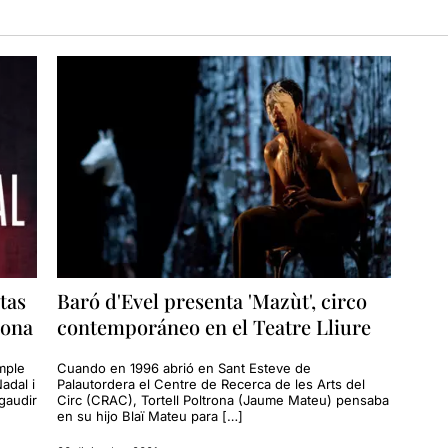
tas
Baró d'Evel presenta 'Mazùt', circo
lona
contemporáneo en el Teatre Lliure
omple
Cuando en 1996 abrió en Sant Esteve de
adal i
Palautordera el Centre de Recerca de les Arts del
gaudir
Circ (CRAC), Tortell Poltrona (Jaume Mateu) pensaba
en su hijo Blaï Mateu para […]