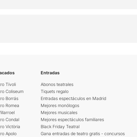
tacados
Entradas
ro Tívoli
Abonos teatrales
tro Coliseum
Tiquets regalo
ro Borrás
Entradas espectáculos en Madrid
tro Romea
Mejores monólogos
llarroel
Mejores musicales
tro Condal
Mejores espectáculos familiares
ro Victòria
Black Friday Teatral
ro Apolo
Gana entradas de teatro gratis - concursos