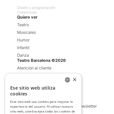
Diseño y programación:
Copymouse
Quiero ver
Teatro
Musicales
Humor
Infantil
Danza
Teatro Barcelona ©2026
Atención al cliente
Aviso legal
×
Política de privacidad
Ese sitio web utiliza
CATALAN
Política de Cookies
cookies
SPANISH
Condiciones de uso
Este sitio web usa cookies para mejorar la
Comunicaciones comerciales y Newsletter
experiencia del usuario. Al utilizar nuestro
sitio web, usted acepta todas las cookies de
Anuncia’t