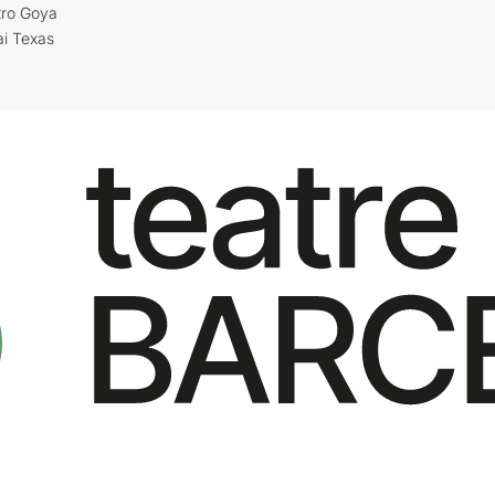
tro Goya
ai Texas