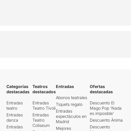
Categorías
Teatros
Entradas
Ofertas
destacadas
destacados
destacadas
Abonos teatrales
Entradas
Entradas
Descuento El
Tiquets regalo
teatro
Teatro Tívoli
Mago Pop 'Nada
Entradas
es imposible'
Entradas
Entradas
espectáculos en
danza
Teatro
Descuento Ànima
Madrid
Coliseum
Entradas
Descuento
Mejores