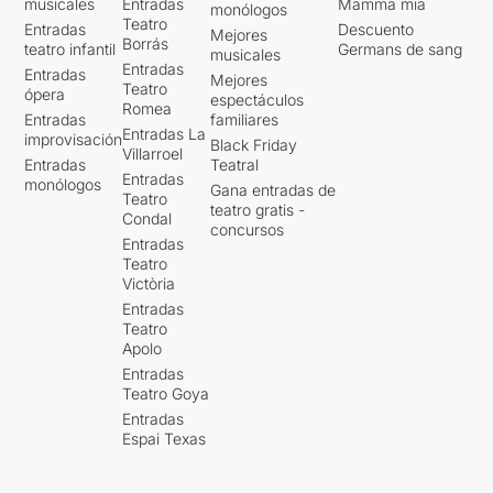
musicales
Entradas
Mamma mia
monólogos
Teatro
Entradas
Descuento
Mejores
Borrás
teatro infantil
Germans de sang
musicales
Entradas
Entradas
Mejores
Teatro
ópera
espectáculos
Romea
Entradas
familiares
Entradas La
improvisación
Black Friday
Villarroel
Entradas
Teatral
Entradas
monólogos
Gana entradas de
Teatro
teatro gratis -
Condal
concursos
Entradas
Teatro
Victòria
Entradas
Teatro
Apolo
Entradas
Teatro Goya
Entradas
Espai Texas