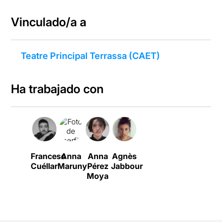
Vinculado/a a
Teatre Principal Terrassa (CAET)
Ha trabajado con
Francesc
Anna
Anna
Agnès
Cuéllar
Maruny
Pérez
Jabbour
Moya