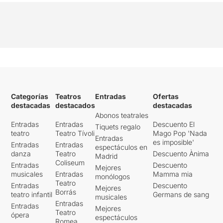
Categorías
Teatros
Entradas
Ofertas
destacadas
destacados
destacadas
Abonos teatrales
Entradas
Entradas
Descuento El
Tiquets regalo
teatro
Teatro Tívoli
Mago Pop 'Nada
Entradas
es imposible'
Entradas
Entradas
espectáculos en
danza
Teatro
Descuento Ànima
Madrid
Coliseum
Entradas
Descuento
Mejores
musicales
Entradas
Mamma mia
monólogos
Teatro
Entradas
Descuento
Mejores
Borrás
teatro infantil
Germans de sang
musicales
Entradas
Entradas
Mejores
Teatro
ópera
espectáculos
Romea