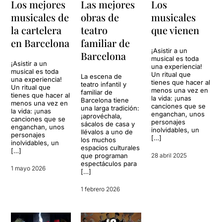
Los mejores
Las mejores
Los
musicales de
obras de
musicales
la cartelera
teatro
que vienen
en Barcelona
familiar de
¡Asistir a un
Barcelona
musical es toda
¡Asistir a un
una experiencia!
musical es toda
Un ritual que
La escena de
una experiencia!
tienes que hacer al
teatro infantil y
Un ritual que
menos una vez en
familiar de
tienes que hacer al
la vida: ¡unas
Barcelona tiene
menos una vez en
canciones que se
una larga tradición:
la vida: ¡unas
enganchan, unos
¡aprovéchala,
canciones que se
personajes
sácalos de casa y
enganchan, unos
inolvidables, un
llévalos a uno de
personajes
[…]
los muchos
inolvidables, un
espacios culturales
[…]
que programan
28 abril 2025
espectáculos para
1 mayo 2026
[…]
1 febrero 2026