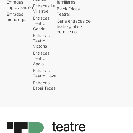
Entradas
familiares
Entradas La
improvisación
Black Friday
Villarroel
Entradas
Teatral
Entradas
monólogos
Gana entradas de
Teatro
teatro gratis -
Condal
concursos
Entradas
Teatro
Victòria
Entradas
Teatro
Apolo
Entradas
Teatro Goya
Entradas
Espai Texas