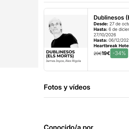
Dublinesos (
Desde:
27 de oct
Hasta:
6 de dici
27/10/2026
Hasta:
06/12/20
Heartbreak Hote
-34%
19€
29€
Fotos y vídeos
Conocido/a por