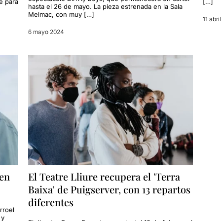
e para
[…]
hasta el 26 de mayo. La pieza estrenada en la Sala
Melmac, con muy […]
11 abri
6 mayo 2024
 en
El Teatre Lliure recupera el 'Terra
Baixa' de Puigserver, con 13 repartos
diferentes
arroel
 y