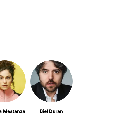
a Mestanza
Biel Duran
Anna Pérez Moya
Pa