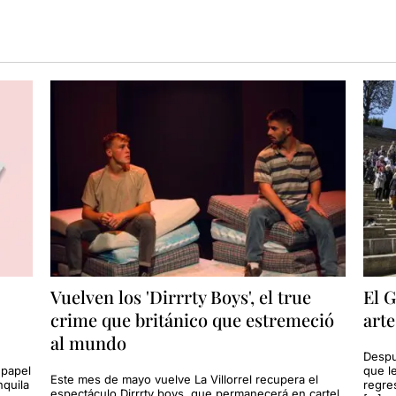
Vuelven los 'Dirrrty Boys', el true
El G
crime que británico que estremeció
arte
al mundo
Despu
 papel
que l
Este mes de mayo vuelve La Villorrel recupera el
nquila
regres
espectáculo Dirrrty boys, que permanecerá en cartel