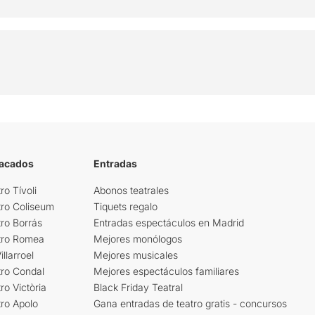
tacados
Entradas
ro Tívoli
Abonos teatrales
tro Coliseum
Tiquets regalo
ro Borrás
Entradas espectáculos en Madrid
tro Romea
Mejores monólogos
llarroel
Mejores musicales
tro Condal
Mejores espectáculos familiares
ro Victòria
Black Friday Teatral
ro Apolo
Gana entradas de teatro gratis - concursos