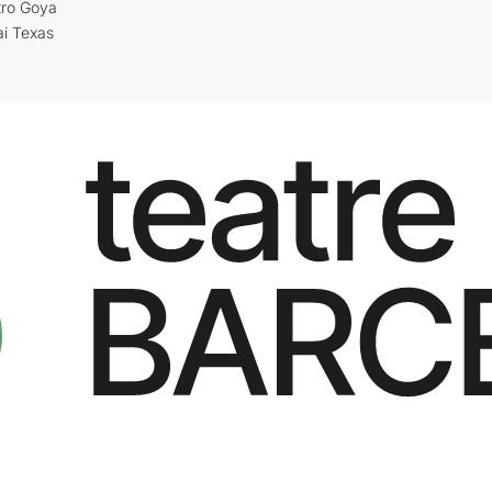
tro Goya
ai Texas