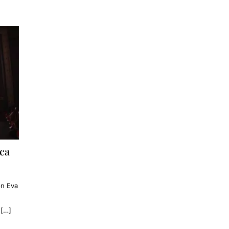
ica
on Eva
 […]