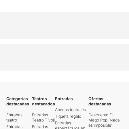
Categorías
Teatros
Entradas
Ofertas
destacadas
destacados
destacadas
Abonos teatrales
Entradas
Entradas
Descuento El
Tiquets regalo
teatro
Teatro Tívoli
Mago Pop 'Nada
Entradas
es imposible'
Entradas
Entradas
espectáculos en