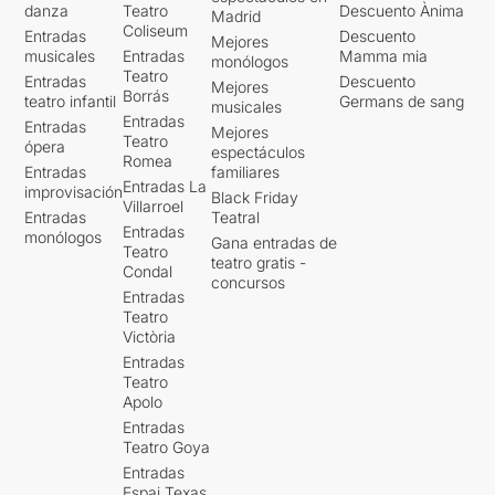
danza
Teatro
Descuento Ànima
Madrid
Coliseum
Entradas
Descuento
Mejores
musicales
Entradas
Mamma mia
monólogos
Teatro
Entradas
Descuento
Mejores
Borrás
teatro infantil
Germans de sang
musicales
Entradas
Entradas
Mejores
Teatro
ópera
espectáculos
Romea
Entradas
familiares
Entradas La
improvisación
Black Friday
Villarroel
Entradas
Teatral
Entradas
monólogos
Gana entradas de
Teatro
teatro gratis -
Condal
concursos
Entradas
Teatro
Victòria
Entradas
Teatro
Apolo
Entradas
Teatro Goya
Entradas
Espai Texas