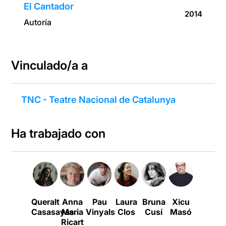
El Cantador
2014
Autoría
Vinculado/a a
TNC - Teatre Nacional de Catalunya
Ha trabajado con
Queralt
Anna
Pau
Laura
Bruna
Xicu
Arnau
C
Casasayas
Maria
Vinyals
Clos
Cusí
Masó
Puig
Ricart