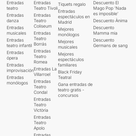
Entradas
Entradas
Descuento El
Tiquets regalo
teatro
Teatro Tívoli
Mago Pop 'Nada
Entradas
es imposible'
Entradas
Entradas
espectáculos en
danza
Teatro
Descuento Ànima
Madrid
Coliseum
Entradas
Descuento
Mejores
musicales
Entradas
Mamma mia
monólogos
Teatro
Entradas
Descuento
Mejores
Borrás
teatro infantil
Germans de sang
musicales
Entradas
Entradas
Mejores
Teatro
ópera
espectáculos
Romea
Entradas
familiares
Entradas La
improvisación
Black Friday
Villarroel
Entradas
Teatral
Entradas
monólogos
Gana entradas de
Teatro
teatro gratis -
Condal
concursos
Entradas
Teatro
Victòria
Entradas
Teatro
Apolo
Entradas