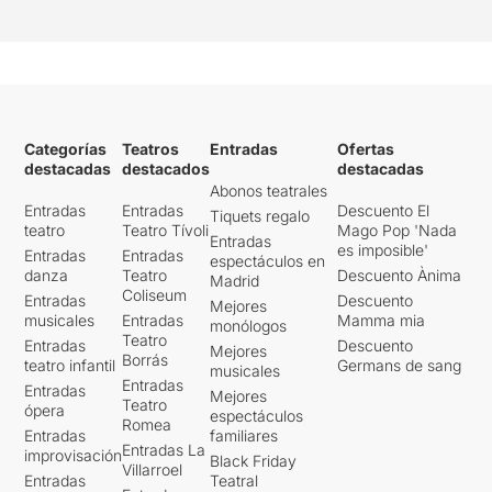
Categorías
Teatros
Entradas
Ofertas
destacadas
destacados
destacadas
Abonos teatrales
Entradas
Entradas
Descuento El
Tiquets regalo
teatro
Teatro Tívoli
Mago Pop 'Nada
Entradas
es imposible'
Entradas
Entradas
espectáculos en
danza
Teatro
Descuento Ànima
Madrid
Coliseum
Entradas
Descuento
Mejores
musicales
Entradas
Mamma mia
monólogos
Teatro
Entradas
Descuento
Mejores
Borrás
teatro infantil
Germans de sang
musicales
Entradas
Entradas
Mejores
Teatro
ópera
espectáculos
Romea
Entradas
familiares
Entradas La
improvisación
Black Friday
Villarroel
Entradas
Teatral