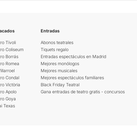
tacados
Entradas
ro Tívoli
Abonos teatrales
tro Coliseum
Tiquets regalo
ro Borrás
Entradas espectáculos en Madrid
tro Romea
Mejores monólogos
llarroel
Mejores musicales
tro Condal
Mejores espectáculos familiares
ro Victòria
Black Friday Teatral
ro Apolo
Gana entradas de teatro gratis - concursos
tro Goya
ai Texas