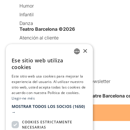
Humor
Infantil
Danza
Teatro Barcelona ©2026
Atención al cliente
Aviso legal
×
Política de privacidad
Ese sitio web utiliza
CATALAN
Política de Cookies
cookies
SPANISH
Condiciones de uso
Este sitio web usa cookies para mejorar la
Comunicaciones comerciales y Newsletter
experiencia del usuario. Al utilizar nuestro
sitio web, usted acepta todas las cookies de
Anuncia’t
acuerdo con nuestra Política de cookies.
Quiero recibir la newsletter de Teatre Barcelona
Llegir-ne més
MOSTRAR TODOS LOS SOCIOS
(1650)
→
COOKIES ESTRICTAMENTE
NECESARIAS