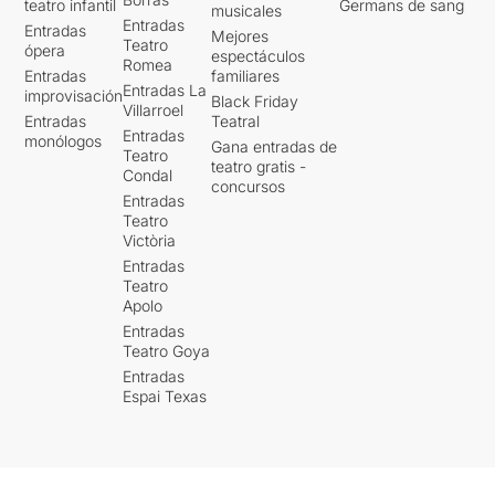
teatro infantil
Germans de sang
musicales
Entradas
Entradas
Mejores
Teatro
ópera
espectáculos
Romea
Entradas
familiares
Entradas La
improvisación
Black Friday
Villarroel
Entradas
Teatral
Entradas
monólogos
Gana entradas de
Teatro
teatro gratis -
Condal
concursos
Entradas
Teatro
Victòria
Entradas
Teatro
Apolo
Entradas
Teatro Goya
Entradas
Espai Texas