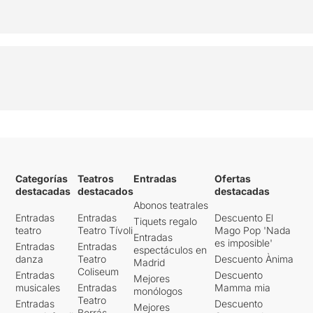
Categorías
Teatros
Entradas
Ofertas
destacadas
destacados
destacadas
Abonos teatrales
Entradas
Entradas
Descuento El
Tiquets regalo
teatro
Teatro Tívoli
Mago Pop 'Nada
Entradas
es imposible'
Entradas
Entradas
espectáculos en
danza
Teatro
Descuento Ànima
Madrid
Coliseum
Entradas
Descuento
Mejores
musicales
Entradas
Mamma mia
monólogos
Teatro
Entradas
Descuento
Mejores
Borrás