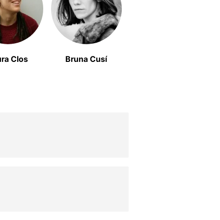
ra Clos
Bruna Cusí
Xicu Masó