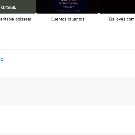
veritable odissea!
Cuentos cruentos
Els joves com
ro