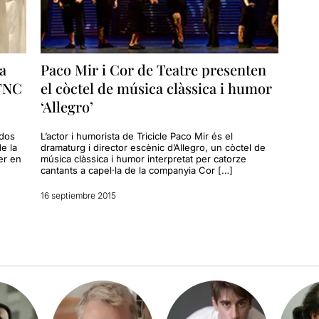
La
Paco Mir i Cor de Teatre presenten
 TNC
el còctel de música clàssica i humor
‘Allegro’
 dos
L’actor i humorista de Tricicle Paco Mir és el
e la
dramaturg i director escènic d’Allegro, un còctel de
er en
música clàssica i humor interpretat per catorze
cantants a capel·la de la companyia Cor […]
16 septiembre 2015