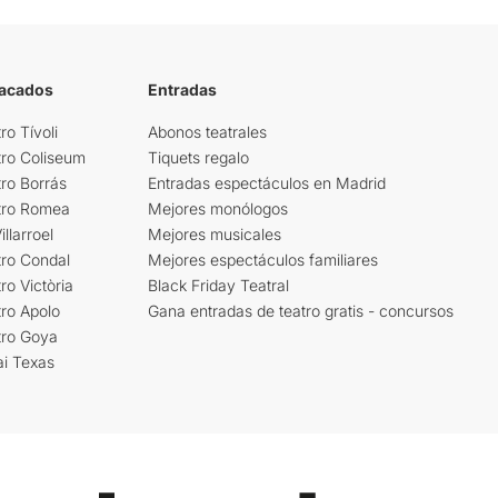
tacados
Entradas
ro Tívoli
Abonos teatrales
tro Coliseum
Tiquets regalo
ro Borrás
Entradas espectáculos en Madrid
tro Romea
Mejores monólogos
llarroel
Mejores musicales
tro Condal
Mejores espectáculos familiares
ro Victòria
Black Friday Teatral
ro Apolo
Gana entradas de teatro gratis - concursos
tro Goya
ai Texas