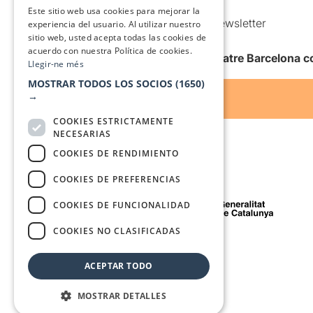
SPANISH
Condiciones de uso
Este sitio web usa cookies para mejorar la
Comunicaciones comerciales y Newsletter
experiencia del usuario. Al utilizar nuestro
sitio web, usted acepta todas las cookies de
Anuncia’t
acuerdo con nuestra Política de cookies.
Quiero recibir la newsletter de Teatre Barcelona
Llegir-ne més
MOSTRAR TODOS LOS SOCIOS
(1650)
→
COOKIES ESTRICTAMENTE
NECESARIAS
COOKIES DE RENDIMIENTO
COOKIES DE PREFERENCIAS
Con el apoyo de
COOKIES DE FUNCIONALIDAD
COOKIES NO CLASIFICADAS
Medio de comunicación asociado a
ACEPTAR TODO
MOSTRAR DETALLES