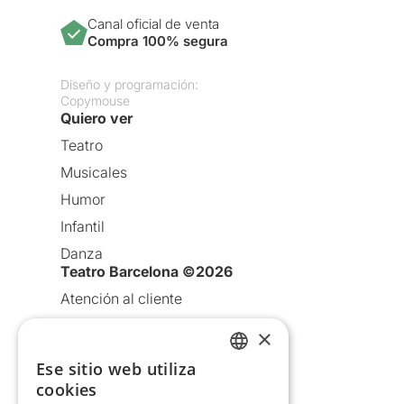
Canal oficial de venta
Compra 100% segura
Diseño y programación:
Copymouse
Quiero ver
Teatro
Musicales
Humor
Infantil
Danza
Teatro Barcelona ©2026
Atención al cliente
Aviso legal
×
Política de privacidad
Ese sitio web utiliza
CATALAN
Política de Cookies
cookies