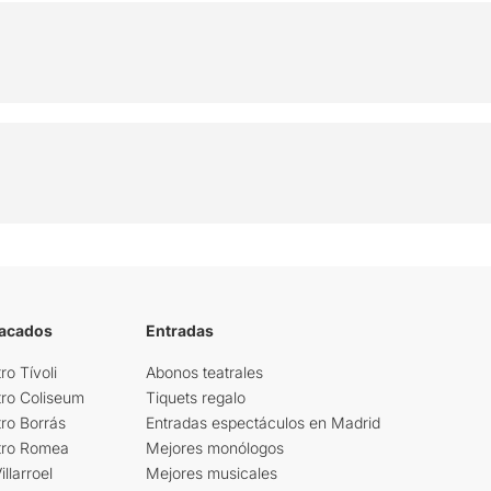
tacados
Entradas
ro Tívoli
Abonos teatrales
tro Coliseum
Tiquets regalo
ro Borrás
Entradas espectáculos en Madrid
tro Romea
Mejores monólogos
llarroel
Mejores musicales