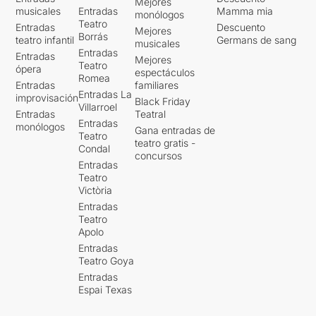
Mejores
musicales
Entradas
Mamma mia
monólogos
Teatro
Entradas
Descuento
Mejores
Borrás
teatro infantil
Germans de sang
musicales
Entradas
Entradas
Mejores
Teatro
ópera
espectáculos
Romea
Entradas
familiares
Entradas La
improvisación
Black Friday
Villarroel
Entradas
Teatral
Entradas
monólogos
Gana entradas de
Teatro
teatro gratis -
Condal
concursos
Entradas
Teatro
Victòria
Entradas
Teatro
Apolo
Entradas
Teatro Goya
Entradas
Espai Texas