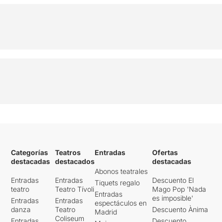
Categorías
Teatros
Entradas
Ofertas
destacadas
destacados
destacadas
Abonos teatrales
Entradas
Entradas
Descuento El
Tiquets regalo
teatro
Teatro Tívoli
Mago Pop 'Nada
Entradas
es imposible'
Entradas
Entradas
espectáculos en
danza
Teatro
Descuento Ànima
Madrid
Coliseum
Entradas
Descuento