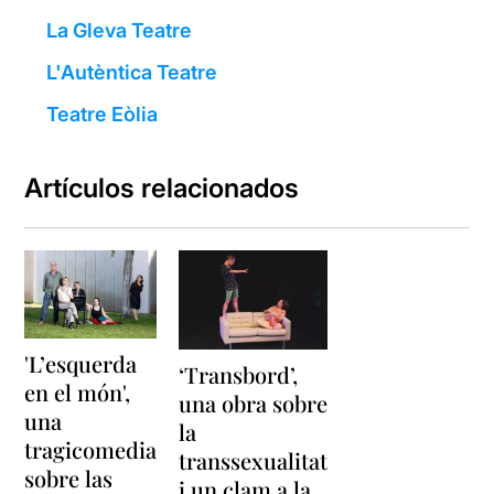
La Gleva Teatre
L'Autèntica Teatre
Teatre Eòlia
Artículos relacionados
'L’esquerda
‘Transbord’,
en el món',
una obra sobre
una
la
tragicomedia
transsexualitat
sobre las
i un clam a la