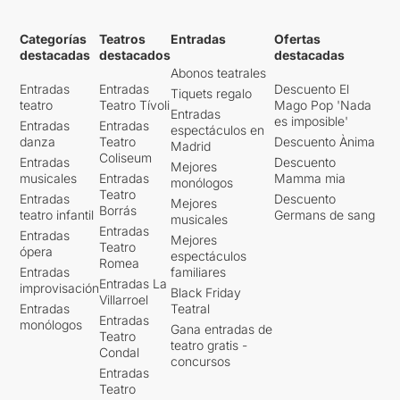
Categorías
Teatros
Entradas
Ofertas
destacadas
destacados
destacadas
Abonos teatrales
Entradas
Entradas
Descuento El
Tiquets regalo
teatro
Teatro Tívoli
Mago Pop 'Nada
Entradas
es imposible'
Entradas
Entradas
espectáculos en
danza
Teatro
Descuento Ànima
Madrid
Coliseum
Entradas
Descuento
Mejores
musicales
Entradas
Mamma mia
monólogos
Teatro
Entradas
Descuento
Mejores
Borrás
teatro infantil
Germans de sang
musicales
Entradas
Entradas
Mejores
Teatro
ópera
espectáculos
Romea
Entradas
familiares
Entradas La
improvisación
Black Friday
Villarroel
Entradas
Teatral
Entradas
monólogos
Gana entradas de
Teatro
teatro gratis -
Condal
concursos
Entradas
Teatro