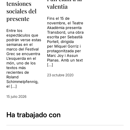
tensiones
valentia
sociales del
presente
Fins el 15 de
novembre, el Teatre
Akadèmia presenta
Entre los
Transbord, una obra
espectáculos que
escrita per Sebastià
podrán verse estas
Portell, dirigida
semanas en el
per Miquel Gorriz i
marco del Festival
protagonitzada per
Grec se encuentra
Marc Joy i Assun
L’esquerda en el
Planas. Amb un text
món, uno de los
[…]
textos más
recientes de
23 octubre 2020
Roland
Schimmelpfennig,
el […]
15 julio 2026
Ha trabajado con