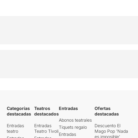
Categorías
Teatros
Entradas
Ofertas
destacadas
destacados
destacadas
Abonos teatrales
Entradas
Entradas
Descuento El
Tiquets regalo
teatro
Teatro Tívoli
Mago Pop 'Nada
Entradas
es imposible'