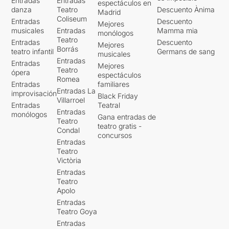
Entradas
Entradas
espectáculos en
danza
Teatro
Descuento Ànima
Madrid
Coliseum
Entradas
Descuento
Mejores
musicales
Entradas
Mamma mia
monólogos
Teatro
Entradas
Descuento
Mejores
Borrás
teatro infantil
Germans de sang
musicales
Entradas
Entradas
Mejores
Teatro
ópera
espectáculos
Romea
Entradas
familiares
Entradas La
improvisación
Black Friday
Villarroel
Entradas
Teatral
Entradas
monólogos
Gana entradas de
Teatro
teatro gratis -
Condal
concursos
Entradas
Teatro
Victòria
Entradas
Teatro
Apolo
Entradas
Teatro Goya
Entradas