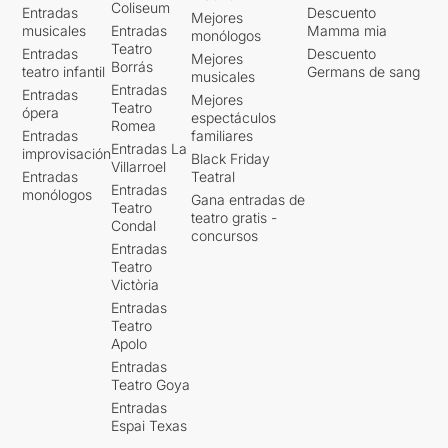
Coliseum
Entradas
Descuento
Mejores
musicales
Entradas
Mamma mia
monólogos
Teatro
Entradas
Descuento
Mejores
Borrás
teatro infantil
Germans de sang
musicales
Entradas
Entradas
Mejores
Teatro
ópera
espectáculos
Romea
Entradas
familiares
Entradas La
improvisación
Black Friday
Villarroel
Entradas
Teatral
Entradas
monólogos
Gana entradas de
Teatro
teatro gratis -
Condal
concursos
Entradas
Teatro
Victòria
Entradas
Teatro
Apolo
Entradas
Teatro Goya
Entradas
Espai Texas