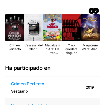
Crimen
L'assassí del
Magatzem
Y no
Magatzem
L
Perfecto
taladru
d'Ars: Els
quedará
d’Ars: Aladí
tres
ninguno
porquets
Ha participado en
Crimen Perfecto
2019
Vestuario