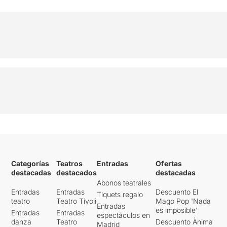
Categorías
Teatros
Entradas
Ofertas
destacadas
destacados
destacadas
Abonos teatrales
Entradas
Entradas
Descuento El
Tiquets regalo
teatro
Teatro Tívoli
Mago Pop 'Nada
Entradas
es imposible'
Entradas
Entradas
espectáculos en
danza
Teatro
Descuento Ànima
Madrid