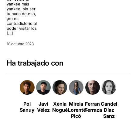
yankee más
yankee, sin ser
tu nada de eso,
¡no es
contradictorio al
poder visitar los
[…]
18 octubre 2023
Ha trabajado con
Pol
Javi
Xènia
Mireia
Ferran
Candela
Daniel
Sanuy
Vélez
Nogué
Lorente-
Terraza
Díaz
Bayona
Picó
Sanz