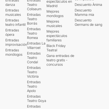
Entradas
Entradas
espectáculos en
danza
Teatro
Descuento Ànima
Madrid
Coliseum
Entradas
Descuento
Mejores
musicales
Entradas
Mamma mia
monólogos
Teatro
Entradas
Descuento
Mejores
Borrás
teatro infantil
Germans de sang
musicales
Entradas
Entradas
Mejores
Teatro
ópera
espectáculos
Romea
Entradas
familiares
Entradas La
improvisación
Black Friday
Villarroel
Entradas
Teatral
Entradas
monólogos
Gana entradas de
Teatro
teatro gratis -
Condal
concursos
Entradas
Teatro
Victòria
Entradas
Teatro
Apolo
Entradas
Teatro Goya
Entradas