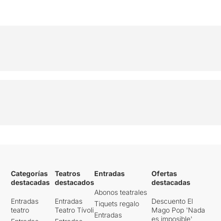
Categorías
Teatros
Entradas
Ofertas
destacadas
destacados
destacadas
Abonos teatrales
Entradas
Entradas
Descuento El
Tiquets regalo
teatro
Teatro Tívoli
Mago Pop 'Nada
Entradas
es imposible'