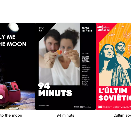
 to the moon
94 minuts
L’últim so