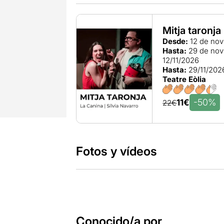
Mitja taronja
Desde:
12 de nov
Hasta:
29 de nov
12/11/2026
Hasta:
29/11/202
Teatre Eòlia
-50%
11€
22€
Fotos y vídeos
Conocido/a por