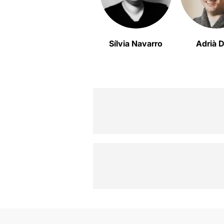
Sílvia Navarro
Adrià D