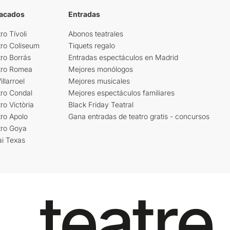
tacados
Entradas
ro Tívoli
Abonos teatrales
tro Coliseum
Tiquets regalo
ro Borrás
Entradas espectáculos en Madrid
tro Romea
Mejores monólogos
llarroel
Mejores musicales
tro Condal
Mejores espectáculos familiares
ro Victòria
Black Friday Teatral
ro Apolo
Gana entradas de teatro gratis - concursos
tro Goya
ai Texas