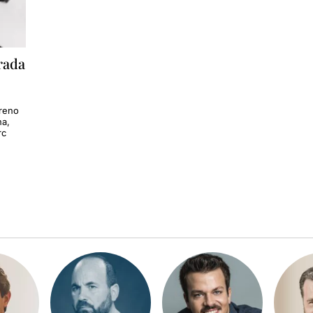
rada
treno
na,
rc