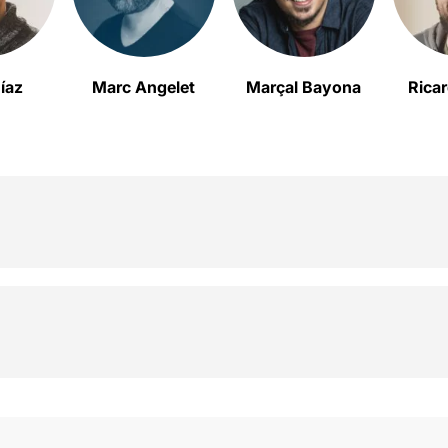
íaz
Marc Angelet
Marçal Bayona
Ricar