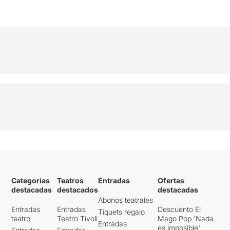
Categorías
Teatros
Entradas
Ofertas
destacadas
destacados
destacadas
Abonos teatrales
Entradas
Entradas
Descuento El
Tiquets regalo
teatro
Teatro Tívoli
Mago Pop 'Nada
Entradas
es imposible'