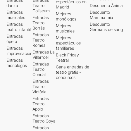
Entradas
Entradas
espectáculos en
danza
Teatro
Descuento Ànima
Madrid
Coliseum
Entradas
Descuento
Mejores
musicales
Entradas
Mamma mia
monólogos
Teatro
Entradas
Descuento
Mejores
Borrás
teatro infantil
Germans de sang
musicales
Entradas
Entradas
Mejores
Teatro
ópera
espectáculos
Romea
Entradas
familiares
Entradas La
improvisación
Black Friday
Villarroel
Entradas
Teatral
Entradas
monólogos
Gana entradas de
Teatro
teatro gratis -
Condal
concursos
Entradas
Teatro
Victòria
Entradas
Teatro
Apolo
Entradas
Teatro Goya
Entradas