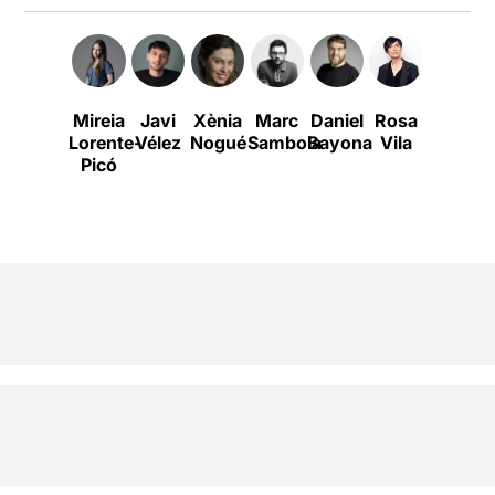
Mireia
Javi
Xènia
Marc
Daniel
Rosa
Lorente-
Vélez
Nogué
Sambola
Bayona
Vila
Picó