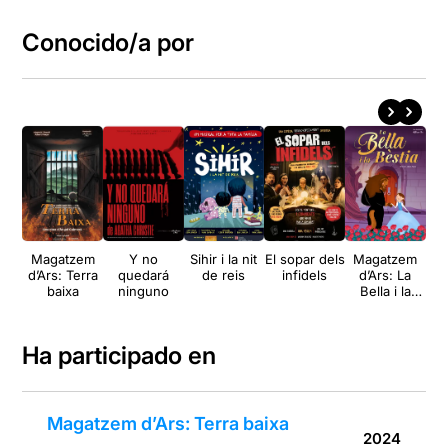
Conocido/a por
Magatzem
Y no
Sihir i la nit
El sopar dels
Magatzem
M
d’Ars: Terra
quedará
de reis
infidels
d’Ars: La
d’A
baixa
ninguno
Bella i la
d
Bèstia
Ha participado en
Magatzem d’Ars: Terra baixa
2024