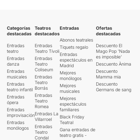
Categorías
Teatros
Entradas
Ofertas
destacadas
destacados
destacadas
Abonos teatrales
Entradas
Entradas
Descuento El
Tiquets regalo
teatro
Teatro Tívoli
Mago Pop 'Nada
Entradas
es imposible'
Entradas
Entradas
espectáculos en
danza
Teatro
Descuento Ànima
Madrid
Coliseum
Entradas
Descuento
Mejores
musicales
Entradas
Mamma mia
monólogos
Teatro
Entradas
Descuento
Mejores
Borrás
teatro infantil
Germans de sang
musicales
Entradas
Entradas
Mejores
Teatro
ópera
espectáculos
Romea
Entradas
familiares
Entradas La
improvisación
Black Friday
Villarroel
Entradas
Teatral
Entradas
monólogos
Gana entradas de
Teatro
teatro gratis -
Condal