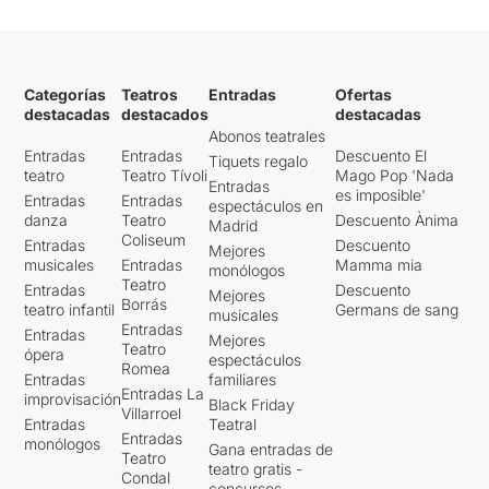
Categorías
Teatros
Entradas
Ofertas
destacadas
destacados
destacadas
Abonos teatrales
Entradas
Entradas
Descuento El
Tiquets regalo
teatro
Teatro Tívoli
Mago Pop 'Nada
Entradas
es imposible'
Entradas
Entradas
espectáculos en
danza
Teatro
Descuento Ànima
Madrid
Coliseum
Entradas
Descuento
Mejores
musicales
Entradas
Mamma mia
monólogos
Teatro
Entradas
Descuento
Mejores
Borrás
teatro infantil
Germans de sang
musicales
Entradas
Entradas
Mejores
Teatro
ópera
espectáculos
Romea
Entradas
familiares
Entradas La
improvisación
Black Friday
Villarroel
Entradas
Teatral
Entradas
monólogos
Gana entradas de
Teatro
teatro gratis -
Condal
concursos