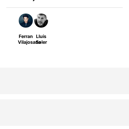
Ferran
Lluís
Vilajosana
Soler