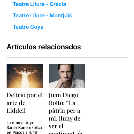
Teatre Lliure - Gràcia
Teatre Lliure - Montjuïc
Teatre Goya
Artículos relacionados
Delirio por el
Juan Diego
arte de
Botto: “La
Liddell
pàtria per a
mi, lluny de
La dramaturga
ser el
Sarah Kane explica
continent, és
en Psicosis 4.48