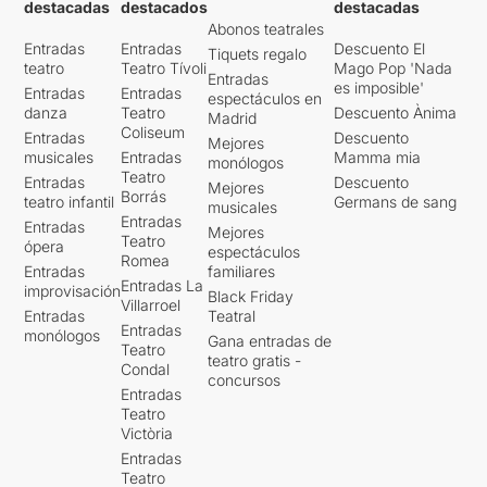
destacadas
destacados
destacadas
Abonos teatrales
Entradas
Entradas
Descuento El
Tiquets regalo
teatro
Teatro Tívoli
Mago Pop 'Nada
Entradas
es imposible'
Entradas
Entradas
espectáculos en
danza
Teatro
Descuento Ànima
Madrid
Coliseum
Entradas
Descuento
Mejores
musicales
Entradas
Mamma mia
monólogos
Teatro
Entradas
Descuento
Mejores
Borrás
teatro infantil
Germans de sang
musicales
Entradas
Entradas
Mejores
Teatro
ópera
espectáculos
Romea
Entradas
familiares
Entradas La
improvisación
Black Friday
Villarroel
Entradas
Teatral
Entradas
monólogos
Gana entradas de
Teatro
teatro gratis -
Condal
concursos
Entradas
Teatro
Victòria
Entradas
Teatro