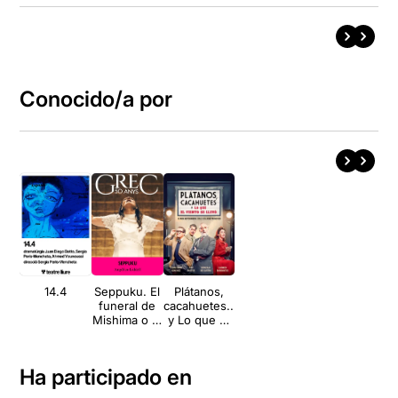
Conocido/a por
14.4
Seppuku. El
Plátanos,
funeral de
cacahuetes..
Mishima o el
y Lo que el
plaer de
viento se
morir
llevó
Ha participado en