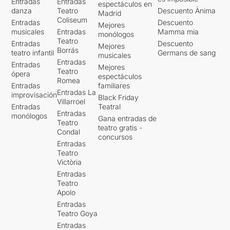
Entradas
Entradas
espectáculos en
danza
Teatro
Descuento Ànima
Madrid
Coliseum
Entradas
Descuento
Mejores
musicales
Entradas
Mamma mia
monólogos
Teatro
Entradas
Descuento
Mejores
Borrás
teatro infantil
Germans de sang
musicales
Entradas
Entradas
Mejores
Teatro
ópera
espectáculos
Romea
Entradas
familiares
Entradas La
improvisación
Black Friday
Villarroel
Entradas
Teatral
Entradas
monólogos
Gana entradas de
Teatro
teatro gratis -
Condal
concursos
Entradas
Teatro
Victòria
Entradas
Teatro
Apolo
Entradas
Teatro Goya
Entradas