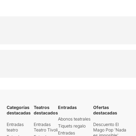
Categorías
Teatros
Entradas
Ofertas
destacadas
destacados
destacadas
Abonos teatrales
Entradas
Entradas
Descuento El
Tiquets regalo
teatro
Teatro Tívoli
Mago Pop 'Nada
Entradas
es imposible'