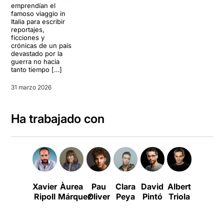
emprendían el
famoso viaggio in
Italia para escribir
reportajes,
ficciones y
crónicas de un país
devastado por la
guerra no hacía
tanto tiempo […]
31 marzo 2026
Ha trabajado con
Xavier
Àurea
Pau
Clara
David
Albert
Ariadna
Ripoll
Márquez
Oliver
Peya
Pintó
Triola
Peya