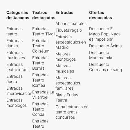
Categorías
Teatros
Entradas
Ofertas
destacadas
destacados
destacadas
Abonos teatrales
Entradas
Entradas
Descuento El
Tiquets regalo
teatro
Teatro Tívoli
Mago Pop 'Nada
Entradas
es imposible'
Entradas
Entradas
espectáculos en
danza
Teatro
Descuento Ànima
Madrid
Coliseum
Entradas
Descuento
Mejores
musicales
Entradas
Mamma mia
monólogos
Teatro
Entradas
Descuento
Mejores
Borrás
teatro infantil
Germans de sang
musicales
Entradas
Entradas
Mejores
Teatro
ópera
espectáculos
Romea
Entradas
familiares
Entradas La
improvisación
Black Friday
Villarroel
Entradas
Teatral
Entradas
monólogos
Gana entradas de
Teatro
teatro gratis -
Condal
concursos
Entradas
Teatro