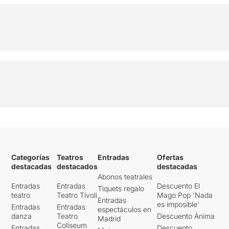
Categorías
Teatros
Entradas
Ofertas
destacadas
destacados
destacadas
Abonos teatrales
Entradas
Entradas
Descuento El
Tiquets regalo
teatro
Teatro Tívoli
Mago Pop 'Nada
Entradas
es imposible'
Entradas
Entradas
espectáculos en
danza
Teatro
Descuento Ànima
Madrid
Coliseum
Entradas
Descuento