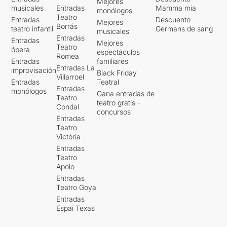
Mejores
musicales
Entradas
Mamma mia
monólogos
Teatro
Entradas
Descuento
Mejores
Borrás
teatro infantil
Germans de sang
musicales
Entradas
Entradas
Mejores
Teatro
ópera
espectáculos
Romea
Entradas
familiares
Entradas La
improvisación
Black Friday
Villarroel
Entradas
Teatral
Entradas
monólogos
Gana entradas de
Teatro
teatro gratis -
Condal
concursos
Entradas
Teatro
Victòria
Entradas
Teatro
Apolo
Entradas
Teatro Goya
Entradas
Espai Texas