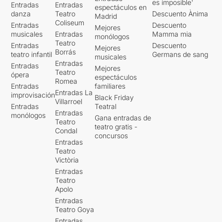
es imposible'
Entradas
Entradas
espectáculos en
danza
Teatro
Descuento Ànima
Madrid
Coliseum
Entradas
Descuento
Mejores
musicales
Entradas
Mamma mia
monólogos
Teatro
Entradas
Descuento
Mejores
Borrás
teatro infantil
Germans de sang
musicales
Entradas
Entradas
Mejores
Teatro
ópera
espectáculos
Romea
Entradas
familiares
Entradas La
improvisación
Black Friday
Villarroel
Entradas
Teatral
Entradas
monólogos
Gana entradas de
Teatro
teatro gratis -
Condal
concursos
Entradas
Teatro
Victòria
Entradas
Teatro
Apolo
Entradas
Teatro Goya
Entradas