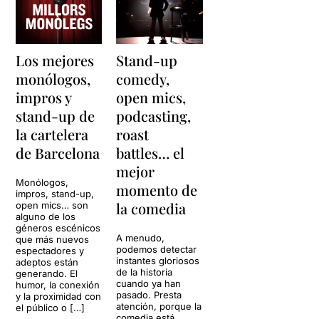
Los mejores
Stand-up
monólogos,
comedy,
impros y
open mics,
stand-up de
podcasting,
la cartelera
roast
de Barcelona
battles… el
mejor
Monólogos,
momento de
impros, stand-up,
la comedia
open mics… son
alguno de los
géneros escénicos
A menudo,
que más nuevos
podemos detectar
espectadores y
instantes gloriosos
adeptos están
de la historia
generando. El
cuando ya han
humor, la conexión
pasado. Presta
y la proximidad con
atención, porque la
el público o […]
comedia está