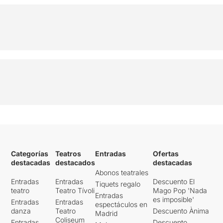
Categorías
Teatros
Entradas
Ofertas
destacadas
destacados
destacadas
Abonos teatrales
Entradas
Entradas
Descuento El
Tiquets regalo
teatro
Teatro Tívoli
Mago Pop 'Nada
Entradas
es imposible'
Entradas
Entradas
espectáculos en
danza
Teatro
Descuento Ànima
Madrid
Coliseum
Entradas
Descuento