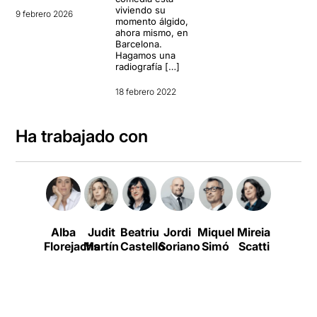
viviendo su
9 febrero 2026
momento álgido,
ahora mismo, en
Barcelona.
Hagamos una
radiografía […]
18 febrero 2022
Ha trabajado con
Alba
Judit
Beatriu
Jordi
Miquel
Mireia
Mónica
Florejachs
Martín
Castelló
Soriano
Simó
Scatti
Ballest
G