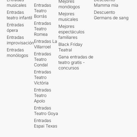
Mejores
musicales
Entradas
Mamma mia
monólogos
Teatro
Entradas
Descuento
Mejores
Borrás
teatro infantil
Germans de sang
musicales
Entradas
Entradas
Mejores
Teatro
ópera
espectáculos
Romea
Entradas
familiares
Entradas La
improvisación
Black Friday
Villarroel
Entradas
Teatral
Entradas
monólogos
Gana entradas de
Teatro
teatro gratis -
Condal
concursos
Entradas
Teatro
Victòria
Entradas
Teatro
Apolo
Entradas
Teatro Goya
Entradas
Espai Texas