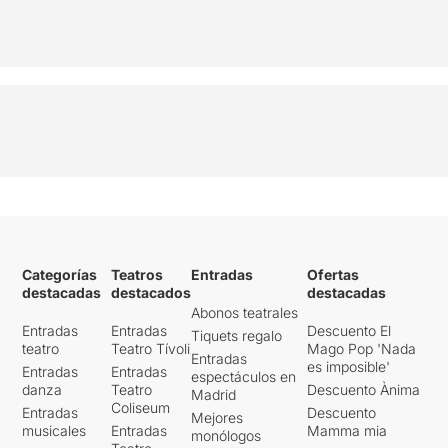
Categorías
Teatros
Entradas
Ofertas
destacadas
destacados
destacadas
Abonos teatrales
Entradas
Entradas
Descuento El
Tiquets regalo
teatro
Teatro Tívoli
Mago Pop 'Nada
Entradas
es imposible'
Entradas
Entradas
espectáculos en
danza
Teatro
Descuento Ànima
Madrid
Coliseum
Entradas
Descuento
Mejores
musicales
Entradas
Mamma mia
monólogos