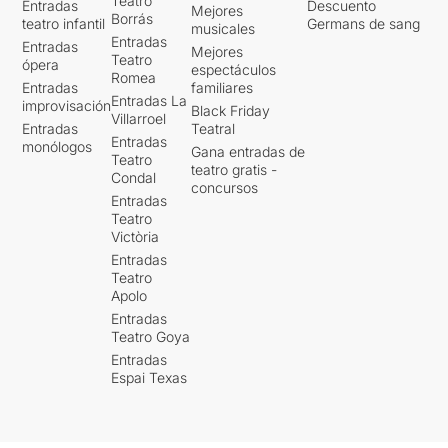
Teatro
Entradas
Descuento
Mejores
Borrás
teatro infantil
Germans de sang
musicales
Entradas
Entradas
Mejores
Teatro
ópera
espectáculos
Romea
Entradas
familiares
Entradas La
improvisación
Black Friday
Villarroel
Entradas
Teatral
Entradas
monólogos
Gana entradas de
Teatro
teatro gratis -
Condal
concursos
Entradas
Teatro
Victòria
Entradas
Teatro
Apolo
Entradas
Teatro Goya
Entradas
Espai Texas