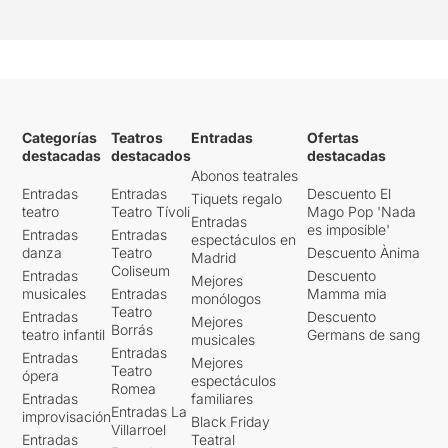
Categorías
Teatros
Entradas
Ofertas
destacadas
destacados
destacadas
Abonos teatrales
Entradas
Entradas
Descuento El
Tiquets regalo
teatro
Teatro Tívoli
Mago Pop 'Nada
Entradas
es imposible'
Entradas
Entradas
espectáculos en
danza
Teatro
Descuento Ànima
Madrid
Coliseum
Entradas
Descuento
Mejores
musicales
Entradas
Mamma mia
monólogos
Teatro
Entradas
Descuento
Mejores
Borrás
teatro infantil
Germans de sang
musicales
Entradas
Entradas
Mejores
Teatro
ópera
espectáculos
Romea
Entradas
familiares
Entradas La
improvisación
Black Friday
Villarroel
Entradas
Teatral