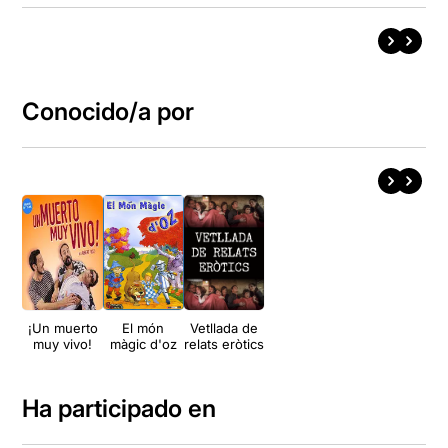
Conocido/a por
¡Un muerto
El món
Vetllada de
muy vivo!
màgic d'oz
relats eròtics
Ha participado en