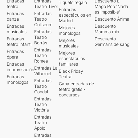
Entradas
Entradas
Descuento El
Tiquets regalo
teatro
Teatro Tívoli
Mago Pop 'Nada
Entradas
es imposible'
Entradas
Entradas
espectáculos en
danza
Teatro
Descuento Ànima
Madrid
Coliseum
Entradas
Descuento
Mejores
musicales
Entradas
Mamma mia
monólogos
Teatro
Entradas
Descuento
Mejores
Borrás
teatro infantil
Germans de sang
musicales
Entradas
Entradas
Mejores
Teatro
ópera
espectáculos
Romea
Entradas
familiares
Entradas La
improvisación
Black Friday
Villarroel
Entradas
Teatral
Entradas
monólogos
Gana entradas de
Teatro
teatro gratis -
Condal
concursos
Entradas
Teatro
Victòria
Entradas
Teatro
Apolo
Entradas