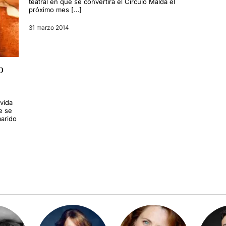
teatral en que se convertirá el Círculo Maldà el
próximo mes […]
31 marzo 2014
o
vida
e se
arido