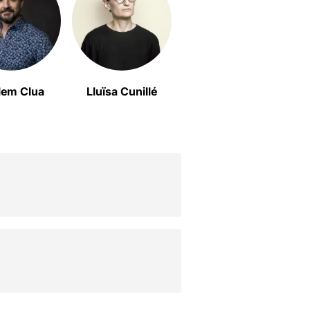
lem Clua
Lluïsa Cunillé
Helena Tornero